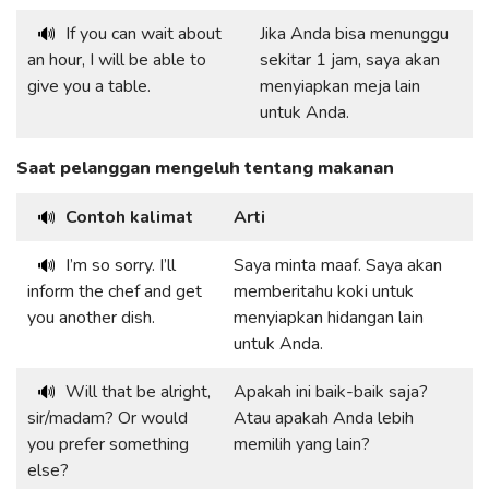
If you can wait about
Jika Anda bisa menunggu
🔊
an hour, I will be able to
sekitar 1 jam, saya akan
give you a table.
menyiapkan meja lain
untuk Anda.
Saat pelanggan mengeluh tentang makanan
Contoh kalimat
Arti
🔊
I’m so sorry. I’ll
Saya minta maaf. Saya akan
🔊
inform the chef and get
memberitahu koki untuk
you another dish.
menyiapkan hidangan lain
untuk Anda.
Will that be alright,
Apakah ini baik-baik saja?
🔊
sir/madam? Or would
Atau apakah Anda lebih
you prefer something
memilih yang lain?
else?