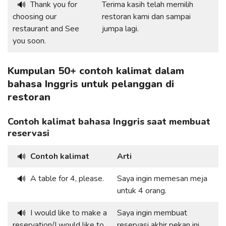
Thank you for
Terima kasih telah memilih
🔊
choosing our
restoran kami dan sampai
restaurant and See
jumpa lagi.
you soon.
Kumpulan 50+ contoh kalimat dalam
bahasa Inggris untuk pelanggan di
restoran
Contoh kalimat bahasa Inggris saat membuat
reservasi
Contoh kalimat
Arti
🔊
A table for 4, please.
Saya ingin memesan meja
🔊
untuk 4 orang.
I would like to make a
Saya ingin membuat
🔊
reservation/I would like to
reservasi akhir pekan ini