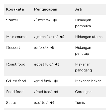
Kosakata
Pengucapan
Arti
Starter
/ˈstɑːr.t̬ɚ/
Hidangan
🔊
pembuka
Main course
/ˌmeɪn ˈkɔːrs/
Hidangan utama
🔊
Dessert
/dɪˈzɝːt/
Hidangan
🔊
penutup
Roast food
/roʊst fuːd/
Makanan
🔊
panggang
Grilled food
/ɡrɪld fuːd/
Makanan bakar
🔊
Fried food
/fraɪd fuːd/
Gorengan
🔊
Saute
/sɔːˈteɪ/
Tumis
🔊