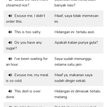
steamed rice?
banyak nasi?
Excuse me, I didn’t
Maaf, saya tidak memesan
🔊
order this.
ini.
This is too salty.
Hidangan ini terlalu asin.
🔊
Do you have any
Apakah kalian punya gula?
🔊
sugar?
I’ve been waiting for
Saya sudah menunggu
🔊
an hour.
selama satu jam.
Excuse me, my meal
Maaf ya, makanan saya
🔊
is so cold.
sudah dingin sekali.
This dish is over
Hidangan ini dimasak terlalu
🔊
done.
matang.