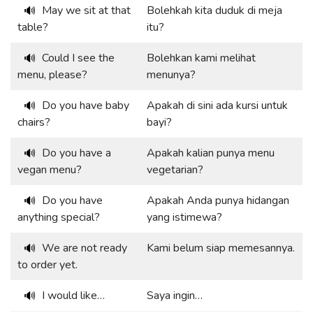
May we sit at that
Bolehkah kita duduk di meja
🔊
table?
itu?
Could I see the
Bolehkan kami melihat
🔊
menu, please?
menunya?
Do you have baby
Apakah di sini ada kursi untuk
🔊
chairs?
bayi?
Do you have a
Apakah kalian punya menu
🔊
vegan menu?
vegetarian?
Do you have
Apakah Anda punya hidangan
🔊
anything special?
yang istimewa?
We are not ready
Kami belum siap memesannya.
🔊
to order yet.
I would like…
Saya ingin…
🔊