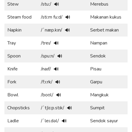
Stew
/stuː/
Merebus
🔊
Steam food
/stiːm fuːd/
Makanan kukus
🔊
Napkin
/ˈnæp.kɪn/
Serbet makan
🔊
Tray
/treɪ/
Nampan
🔊
Spoon
/spuːn/
Sendok
🔊
Knife
/naɪf/
Pisau
🔊
Fork
/fɔːrk/
Garpu
🔊
Bowl
/boʊl/
Mangkuk
🔊
Chopsticks
/ˈtʃɑːp.stɪk/
Sumpit
🔊
Ladle
/ˈleɪ.dəl/
Sendok sayur
🔊