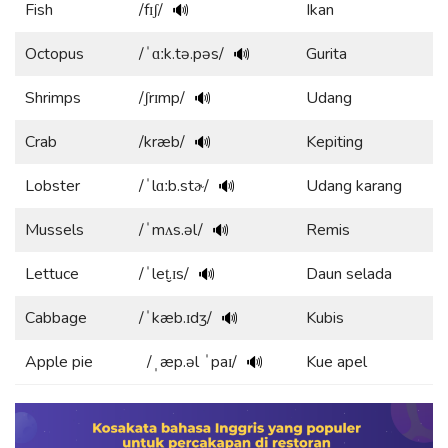
Fish
/fɪʃ/
Ikan
🔊
Octopus
/ˈɑːk.tə.pəs/
Gurita
🔊
Shrimps
/ʃrɪmp/
Udang
🔊
Crab
/kræb/
Kepiting
🔊
Lobster
/ˈlɑːb.stɚ/
Udang karang
🔊
Mussels
/ˈmʌs.əl/
Remis
🔊
Lettuce
/ˈlet̬.ɪs/
Daun selada
🔊
Cabbage
/ˈkæb.ɪdʒ/
Kubis
🔊
Apple pie
/ˌæp.əl ˈpaɪ/
Kue apel
🔊