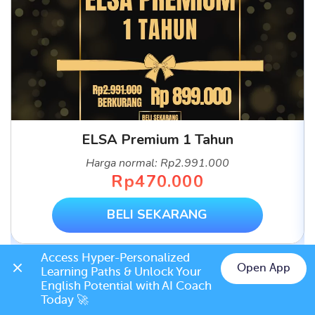
ELSA Pro 1 tahun
Harga normal: Rp799.000
Rp479.000
BELI SEKARANG
Access Hyper-Personalized 
Open App
Learning Paths & Unlock Your 
English Potential with AI Coach 
Today 🚀
RECENT POSTS