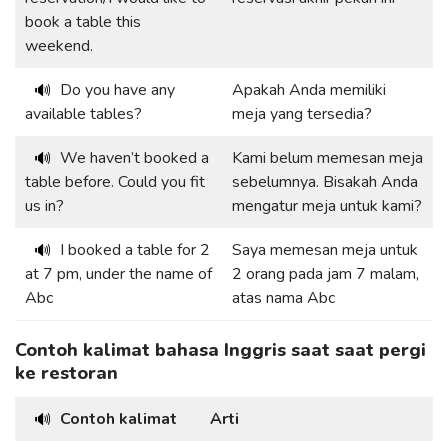
book a table this
weekend.
Do you have any
Apakah Anda memiliki
🔊
available tables?
meja yang tersedia?
We haven’t booked a
Kami belum memesan meja
🔊
table before. Could you fit
sebelumnya. Bisakah Anda
us in?
mengatur meja untuk kami?
I booked a table for 2
Saya memesan meja untuk
🔊
at 7 pm, under the name of
2 orang pada jam 7 malam,
Abc
atas nama Abc
Contoh kalimat bahasa Inggris saat saat pergi
ke restoran
Contoh kalimat
Arti
🔊