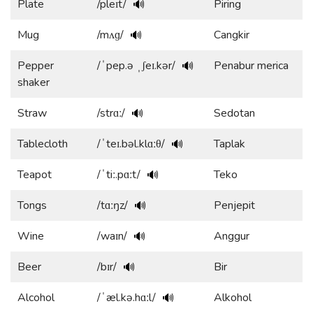
Plate
/pleɪt/
Piring
🔊
Mug
/mʌɡ/
Cangkir
🔊
Pepper
/ˈpep.ə ˌʃeɪ.kər/
Penabur merica
🔊
shaker
Straw
/strɑː/
Sedotan
🔊
Tablecloth
/ˈteɪ.bəl.klɑːθ/
Taplak
🔊
Teapot
/ˈtiː.pɑːt/
Teko
🔊
Tongs
/tɑːŋz/
Penjepit
🔊
Wine
/waɪn/
Anggur
🔊
Beer
/bɪr/
Bir
🔊
Alcohol
/ˈæl.kə.hɑːl/
Alkohol
🔊