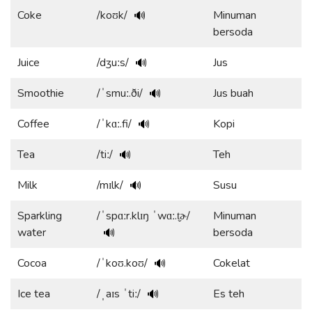
Coke
/koʊk/
Minuman
🔊
bersoda
Juice
/dʒuːs/
Jus
🔊
Smoothie
/ˈsmuː.ði/
Jus buah
🔊
Coffee
/ˈkɑː.fi/
Kopi
🔊
Tea
/tiː/
Teh
🔊
Milk
/mɪlk/
Susu
🔊
Sparkling
/ˈspɑːr.klɪŋ ˈwɑː.t̬ɚ/
Minuman
water
bersoda
🔊
Cocoa
/ˈkoʊ.koʊ/
Cokelat
🔊
Ice tea
/ˌaɪs ˈtiː/
Es teh
🔊