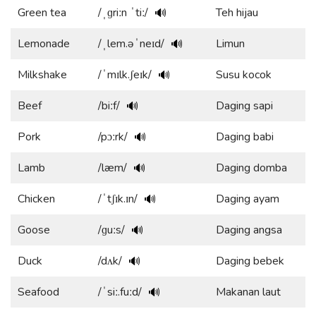
Green tea
/ˌɡriːn ˈtiː/
Teh hijau
🔊
Lemonade
/ˌlem.əˈneɪd/
Limun
🔊
Milkshake
/ˈmɪlk.ʃeɪk/
Susu kocok
🔊
Beef
/biːf/
Daging sapi
🔊
Pork
/pɔːrk/
Daging babi
🔊
Lamb
/læm/
Daging domba
🔊
Chicken
/ˈtʃɪk.ɪn/
Daging ayam
🔊
Goose
/ɡuːs/
Daging angsa
🔊
Duck
/dʌk/
Daging bebek
🔊
Seafood
/ˈsiː.fuːd/
Makanan laut
🔊