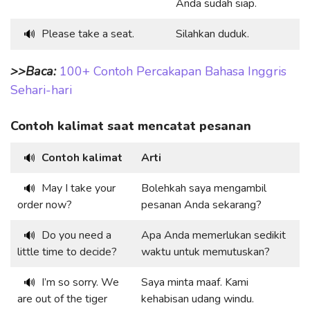
Anda sudah siap.
Please take a seat.
Silahkan duduk.
🔊
>>Baca:
100+ Contoh Percakapan Bahasa Inggris
Sehari-hari
Contoh kalimat saat mencatat pesanan
Contoh kalimat
Arti
🔊
May I take your
Bolehkah saya mengambil
🔊
order now?
pesanan Anda sekarang?
Do you need a
Apa Anda memerlukan sedikit
🔊
little time to decide?
waktu untuk memutuskan?
I’m so sorry. We
Saya minta maaf. Kami
🔊
are out of the tiger
kehabisan udang windu.