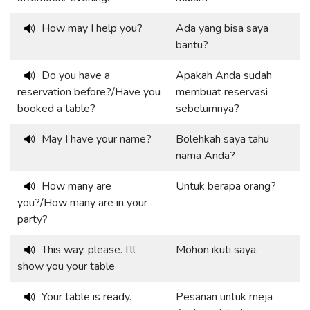
How may I help you?
Ada yang bisa saya
🔊
bantu?
Do you have a
Apakah Anda sudah
🔊
reservation before?/Have you
membuat reservasi
booked a table?
sebelumnya?
May I have your name?
Bolehkah saya tahu
🔊
nama Anda?
How many are
Untuk berapa orang?
🔊
you?/How many are in your
party?
This way, please. I’ll
Mohon ikuti saya.
🔊
show you your table
Your table is ready.
Pesanan untuk meja
🔊