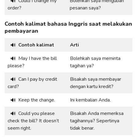
Could I change my
Bolehkah saya mengubah
🔊
order?
pesanan saya?
Contoh kalimat bahasa Inggris saat melakukan
pembayaran
Contoh kalimat
Arti
🔊
May I have the bill
Bolehkah saya meminta
🔊
please?
tagihan ya?
Can I pay by credit
Bisakah saya membayar
🔊
card?
dengan kartu kredit?
Keep the change.
Ini kembalian Anda.
🔊
Could you please
Bisakah Anda memeriksa
🔊
check the bill? It doesn’t
tagihannya? Sepertinya
seem right.
tidak benar.