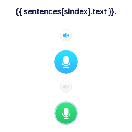
{{ sentences[sIndex].text }}.