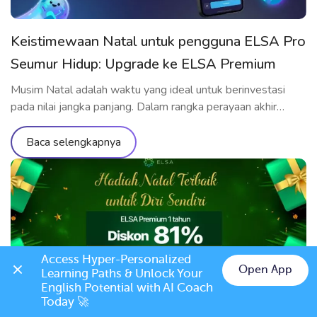
Keistimewaan Natal untuk pengguna ELSA Pro
Seumur Hidup: Upgrade ke ELSA Premium
Seumur Hidup hanya Rp711.000
Musim Natal adalah waktu yang ideal untuk berinvestasi
pada nilai jangka panjang. Dalam rangka perayaan akhir
tahun, ELSA Speak menghadirkan penawaran upgrade
spesial yang hanya dành riêng cho pengguna yang telah
Baca selengkapnya
memiliki ELSA Pro Seumur Hidup: upgrade ke ELSA
Premium Seumur Hidup dengan harga ưu đãi yang belum
pernah ada sebelumnya. Penawaran eksklusif khusus untuk
[…]
Access Hyper-Personalized 
Open App
Learning Paths & Unlock Your 
English Potential with AI Coach 
Today 🚀
Christmas 2025: ELSA Speak Resmi