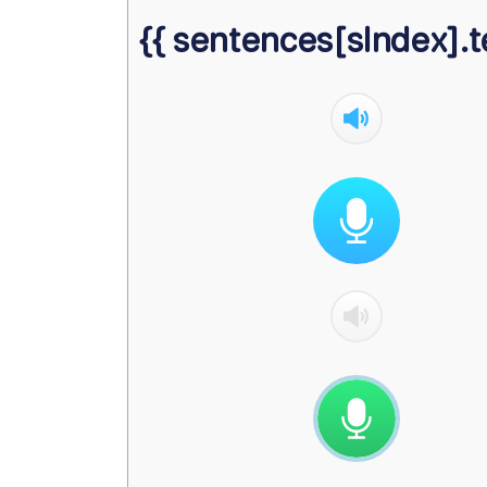
{{ sentences[sIndex].te