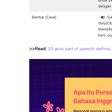
untuk b
dengan 
Bentuk (Case)
Sub
🔊
they)Obj
them)Ke
hers, ou
>>Read:
10 jenis part of speech: definisi, 