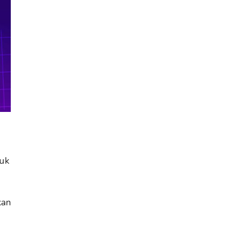
juk
kan