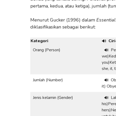
pertama, kedua, atau ketiga), jumlah (tun
Menurut Gucker (1996) dalam
Essentia
diklasifikasikan sebagai berikut:
Kategori
Ciri
🔊
Orang (Person)
Pe
🔊
we)Kedu
you)Keti
she, it, 
Jumlah (Number)
Ob
🔊
it) Oby
Jenis kelamin (Gender)
Lak
🔊
his)Per
hers)Net