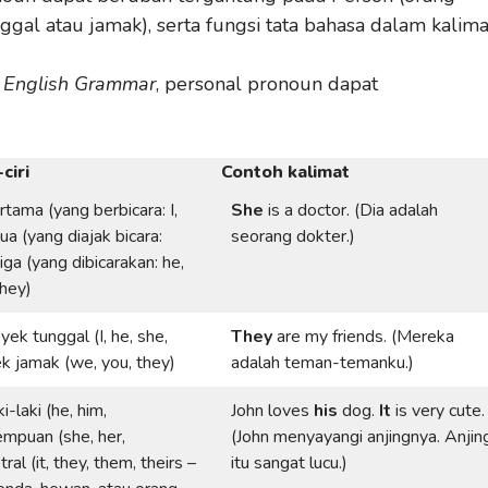
ggal atau jamak), serta fungsi tata bahasa dalam kalima
l English Grammar
, personal pronoun dapat
-ciri
Contoh kalimat
rtama (yang berbicara: I,
She
is a doctor. (Dia adalah
a (yang diajak bicara:
seorang dokter.)
ga (yang dibicarakan: he,
they)
yek tunggal (I, he, she,
They
are my friends. (Mereka
ek jamak (we, you, they)
adalah teman-temanku.)
i-laki (he, him,
John loves
his
dog.
It
is very cute.
empuan (she, her,
(John menyayangi anjingnya. Anjin
ral (it, they, them, theirs –
itu sangat lucu.)