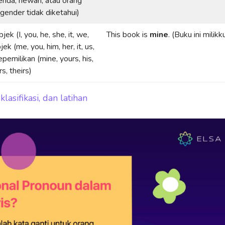
enda, hewan, atau orang
gender tidak diketahui)
jek (I, you, he, she, it, we,
This book is
mine
. (Buku ini milikku
ek (me, you, him, her, it, us,
pemilikan (mine, yours, his,
rs, theirs)
klasifikasi, dan latihan