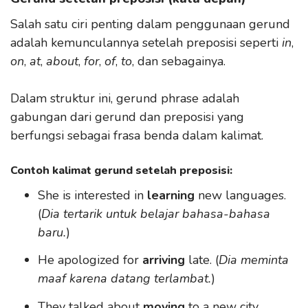
Salah satu ciri penting dalam penggunaan gerund
adalah kemunculannya setelah preposisi seperti
in
,
on
,
at
,
about
,
for
,
of
,
to
, dan sebagainya.
Dalam struktur ini, gerund phrase adalah
gabungan dari gerund dan preposisi yang
berfungsi sebagai frasa benda dalam kalimat.
Contoh kalimat gerund setelah preposisi:
She is interested in
learning
new languages.
(
Dia tertarik untuk belajar bahasa-bahasa
baru.
)
He apologized for
arriving
late. (
Dia meminta
maaf karena datang terlambat.
)
They talked about
moving
to a new city.