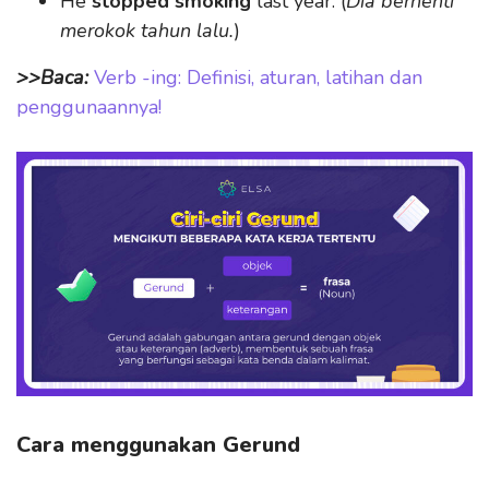
He
stopped smoking
last year. (
Dia berhenti
merokok tahun lalu.
)
>>Baca:
Verb -ing: Definisi, aturan, latihan dan
penggunaannya!
Cara menggunakan Gerund