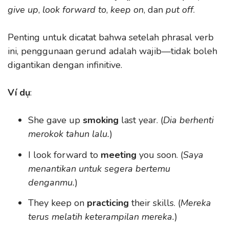
give up
,
look forward to
,
keep on
, dan
put off
.
Penting untuk dicatat bahwa setelah phrasal verb
ini, penggunaan gerund adalah wajib—tidak boleh
digantikan dengan infinitive.
Ví dụ
:
She gave up
smoking
last year. (
Dia berhenti
merokok tahun lalu.
)
I look forward to
meeting
you soon. (
Saya
menantikan untuk segera bertemu
denganmu.
)
They keep on
practicing
their skills. (
Mereka
terus melatih keterampilan mereka.
)