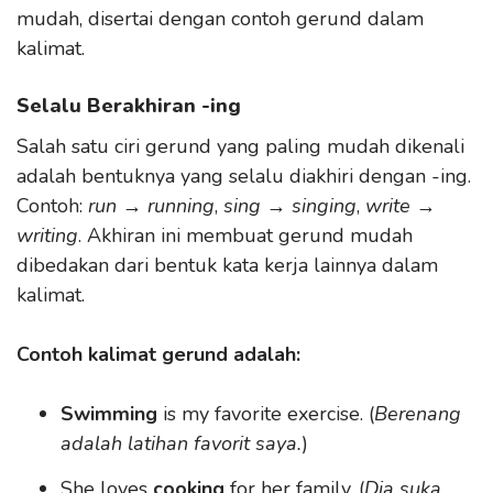
mudah, disertai dengan contoh gerund dalam
kalimat.
Selalu Berakhiran -ing
Salah satu ciri gerund yang paling mudah dikenali
adalah bentuknya yang selalu diakhiri dengan -ing.
Contoh:
run → running
,
sing → singing
,
write →
writing
. Akhiran ini membuat gerund mudah
dibedakan dari bentuk kata kerja lainnya dalam
kalimat.
Contoh kalimat gerund adalah:
Swimming
is my favorite exercise. (
Berenang
adalah latihan favorit saya.
)
She loves
cooking
for her family. (
Dia suka