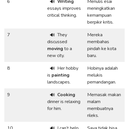
6
Writing
Menulis esai
🔊
essays improves
meningkatkan
critical thinking.
kemampuan
berpikir kritis.
7
They
Mereka
🔊
discussed
membahas
moving
to a
pindah ke kota
new city.
baru.
8
Her hobby
Hobinya adalah
🔊
is
painting
melukis
landscapes.
pemandangan.
9
Cooking
Memasak makan
🔊
dinner is relaxing
malam
for him.
membuatnya
rileks.
10
I can’t help
Saya tidak bisa
🔊