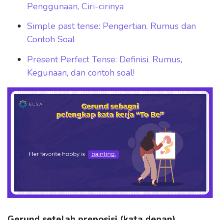
Penggunaan, Ciri-cirinya
Simple past tense: Pengertian, Rumus dan
Contoh Soal
Present Perfect Tense: Definisi, Rumus,
Kegunaan, dan contoh soal!
Gerund setelah preposisi (kata depan)