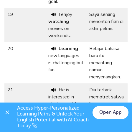
goal.
19
I enjoy
Saya senang
🔊
watching
menonton film di
movies on
akhir pekan.
weekends.
20
Learning
Belajar bahasa
🔊
new languages
baru itu
is challenging but
menantang
fun.
namun
menyenangkan.
21
He is
Dia tertarik
🔊
interested in
memotret satwa
photographing
liar.
Access Hyper-Personalized 
wildlife.
Open App
Learning Paths & Unlock Your 
English Potential with AI Coach 
22
Drawing
Menggambar
🔊
Today 🚀
portraits is her
potret adalah