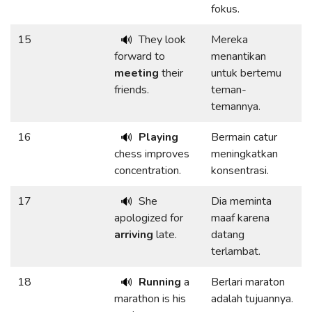
fokus.
15
They look
Mereka
🔊
forward to
menantikan
meeting
their
untuk bertemu
friends.
teman-
temannya.
16
Playing
Bermain catur
🔊
chess improves
meningkatkan
concentration.
konsentrasi.
17
She
Dia meminta
🔊
apologized for
maaf karena
arriving
late.
datang
terlambat.
18
Running
a
Berlari maraton
🔊
marathon is his
adalah tujuannya.