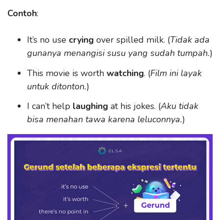
Contoh
:
It’s no use
crying
over spilled milk. (
Tidak ada
gunanya menangisi susu yang sudah tumpah.
)
This movie is worth
watching
. (
Film ini layak
untuk ditonton.
)
I can’t help
laughing
at his jokes. (
Aku tidak
bisa menahan tawa karena leluconnya.
)