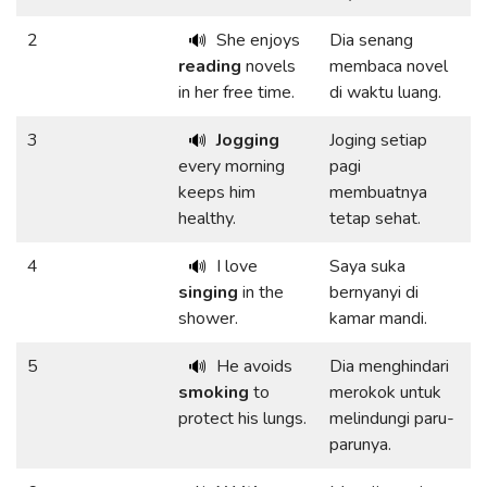
2
She enjoys
Dia senang
🔊
reading
novels
membaca novel
in her free time.
di waktu luang.
3
Jogging
Joging setiap
🔊
every morning
pagi
keeps him
membuatnya
healthy.
tetap sehat.
4
I love
Saya suka
🔊
singing
in the
bernyanyi di
shower.
kamar mandi.
5
He avoids
Dia menghindari
🔊
smoking
to
merokok untuk
protect his lungs.
melindungi paru-
parunya.