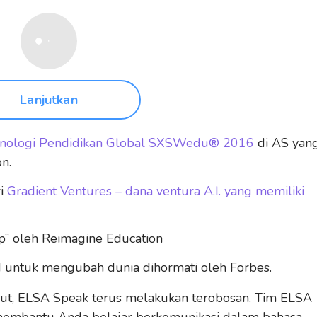
Lanjutkan
knologi Pendidikan Global SXSWedu® 2016
di AS yan
n.
ri
Gradient Ventures – dana ventura A.I. yang memiliki
p” oleh Reimagine Education
 untuk mengubah dunia dihormati oleh Forbes.
, ELSA Speak terus melakukan terobosan. Tim ELSA
k membantu Anda belajar berkomunikasi dalam bahasa