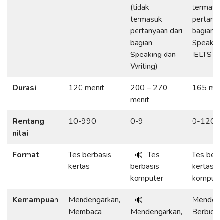
(tidak
termasu
termasuk
pertanya
pertanyaan dari
bagian 
bagian
Speakin
Speaking dan
IELTS W
Writing)
Durasi
120 menit
200 – 270
165 men
menit
Rentang
10-990
0-9
0-120
nilai
Format
Tes berbasis
Tes
Tes ber
🔊
kertas
berbasis
kertas 
komputer
komput
Kemampuan
Mendengarkan,
Menden
🔊
Membaca
Mendengarkan,
Berbicar