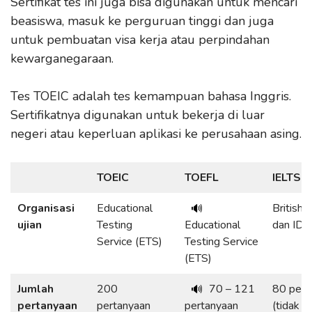
Sertifikat tes ini juga bisa digunakan untuk mencari
beasiswa, masuk ke perguruan tinggi dan juga
untuk pembuatan visa kerja atau perpindahan
kewarganegaraan.
Tes TOEIC adalah tes kemampuan bahasa Inggris.
Sertifikatnya digunakan untuk bekerja di luar
negeri atau keperluan aplikasi ke perusahaan asing.
TOEIC
TOEFL
IELTS
Organisasi
Educational
British 
🔊
ujian
Testing
Educational
dan IDP
Service (ETS)
Testing Service
(ETS)
Jumlah
200
70 – 121
80 pert
🔊
pertanyaan
pertanyaan
pertanyaan
(tidak