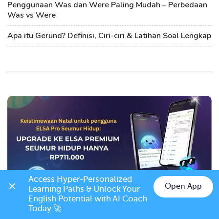
Penggunaan Was dan Were Paling Mudah – Perbedaan
Was vs Were
Apa itu Gerund? Definisi, Ciri-ciri & Latihan Soal Lengkap
Access Hyper-Personalized 
Open App
Learning Paths & Unlock Your 
Keistimewaan Natal untuk pengguna ELSA Pro
English Potential with AI Coach 
Today 🚀
Seumur Hidup: Upgrade ke ELSA Premium