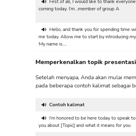
First of all, I would like to thank everyone
🔊
coming today. I’m…member of group A
Hello, and thank you for spending time w
🔊
me today. Allow me to start by introducing my
My name is….
Memperkenalkan topik presentasi
Setelah menyapa, Anda akan mulai memp
pada beberapa contoh kalimat sebagai b
Contoh kalimat
🔊
I’m honored to be here today to speak to
🔊
you about [Topic] and what it means for you