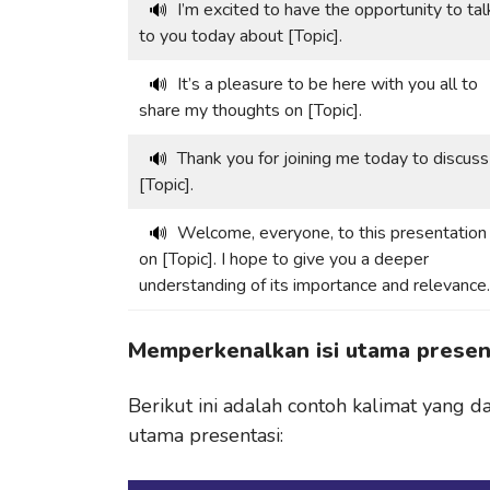
I’m excited to have the opportunity to tal
🔊
to you today about [Topic].
It’s a pleasure to be here with you all to
🔊
share my thoughts on [Topic].
Thank you for joining me today to discuss
🔊
[Topic].
Welcome, everyone, to this presentation
🔊
on [Topic]. I hope to give you a deeper
understanding of its importance and relevance.
Memperkenalkan isi utama presen
Berikut ini adalah contoh kalimat yang
utama presentasi: