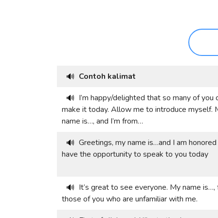
Contoh kalimat
🔊
I’m happy/delighted that so many of you 
🔊
make it today. Allow me to introduce myself.
name is…, and I’m from…
Greetings, my name is…and I am honored
🔊
have the opportunity to speak to you today
It’s great to see everyone. My name is…, 
🔊
those of you who are unfamiliar with me.