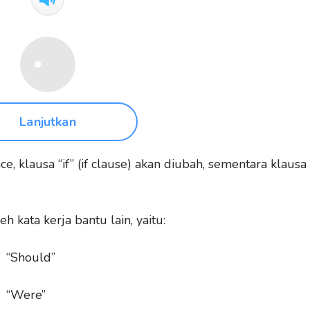
Lanjutkan
ce, klausa “if” (if clause) akan diubah, sementara klausa
h kata kerja bantu lain, yaitu:
→ “Should”
→ “Were”