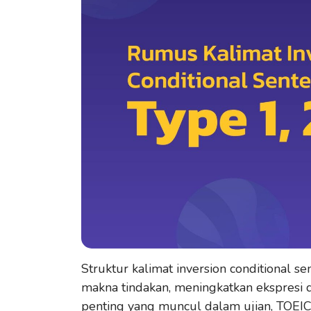
Struktur kalimat inversion conditional 
makna tindakan, meningkatkan ekspresi d
penting yang muncul dalam ujian, TOEIC