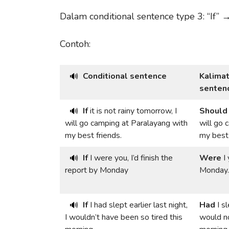
Dalam conditional sentence type 3: “If” 
Contoh:
Conditional sentence
Kalimat
🔊
senten
If
it is not rainy tomorrow, I
Should
🔊
will go camping at Paralayang with
will go 
my best friends.
my best 
If
I were you, I’d finish the
Were
I 
🔊
report by Monday
Monday.
If
I had slept earlier last night,
Had
I sl
🔊
I wouldn’t have been so tired this
would no