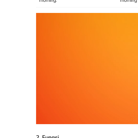
morning.
morning
2. Fungsi