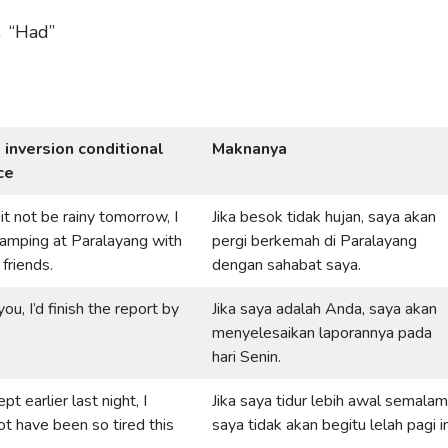
→ “Had”
 inversion conditional
Maknanya
ce
it not be rainy tomorrow, I
Jika besok tidak hujan, saya akan
camping at Paralayang with
pergi berkemah di Paralayang
friends.
dengan sahabat saya.
you, I’d finish the report by
Jika saya adalah Anda, saya akan
menyelesaikan laporannya pada
hari Senin.
ept earlier last night, I
Jika saya tidur lebih awal semalam
t have been so tired this
saya tidak akan begitu lelah pagi in