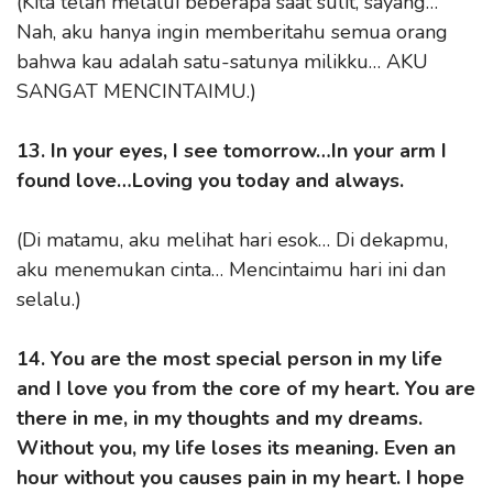
(Kita telah melalui beberapa saat sulit, sayang…
Nah, aku hanya ingin memberitahu semua orang
bahwa kau adalah satu-satunya milikku… AKU
SANGAT MENCINTAIMU.)
13. In your eyes, I see tomorrow…In your arm I
found love…Loving you today and always.
(Di matamu, aku melihat hari esok… Di dekapmu,
aku menemukan cinta… Mencintaimu hari ini dan
selalu.)
14. You are the most special person in my life
and I love you from the core of my heart. You are
there in me, in my thoughts and my dreams.
Without you, my life loses its meaning. Even an
hour without you causes pain in my heart. I hope