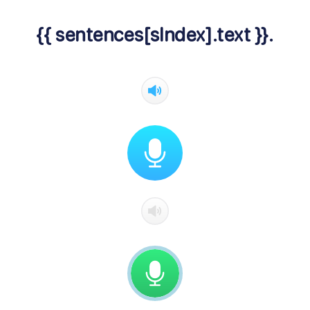
{{ sentences[sIndex].text }}.