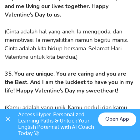
and me living our lives together. Happy
Valentine’s Day to us.
(Cinta adalah hal yang aneh. Ia menggoda, dan
memotivasi. Ia menyakitkan namun begitu manis.
Cinta adalah kita hidup bersama. Selamat Hari
Valentine untuk kita berdua.)
35. You are unique. You are caring and you are
the Best. And I am the luckiest to have you in my
life! Happy Valentine’s Day my sweetheart!
(Kamu adalah yang unik. Kamu peduli dan kamu
Access Hyper-Personalized 
yang terbaik. Dan aku adalah orang yang paling
Open App
Learning Paths & Unlock Your 
beruntung memiliki kamu dalam hidupku! Selamat
English Potential with AI Coach 
Hari Valentine, sayangku!)
Today 🚀