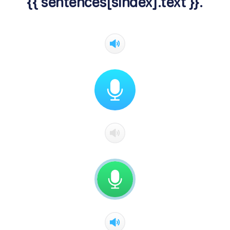
{{ sentences[sIndex].text }}.