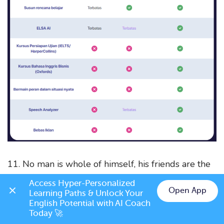
11. No man is whole of himself, his friends are the
rest of him.
Access Hyper-Personalized 
Open App
Learning Paths & Unlock Your 
(Tidak ada seorang pun yang utuh dengan dirinya
English Potential with AI Coach 
Today 🚀
sendiri, teman-temanlah yang melengkapi dirinya.)