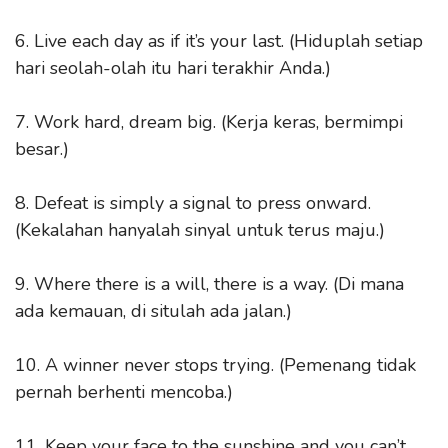
6. Live each day as if it’s your last. (Hiduplah setiap
hari seolah-olah itu hari terakhir Anda.)
7. Work hard, dream big. (Kerja keras, bermimpi
besar.)
8. Defeat is simply a signal to press onward.
(Kekalahan hanyalah sinyal untuk terus maju.)
9. Where there is a will, there is a way. (Di mana
ada kemauan, di situlah ada jalan.)
10. A winner never stops trying. (Pemenang tidak
pernah berhenti mencoba.)
11. Keep your face to the sunshine and you can’t