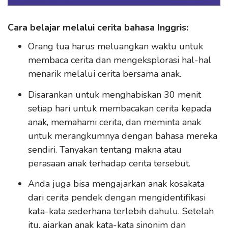
Cara belajar melalui cerita bahasa Inggris:
Orang tua harus meluangkan waktu untuk
membaca cerita dan mengeksplorasi hal-hal
menarik melalui cerita bersama anak.
Disarankan untuk menghabiskan 30 menit
setiap hari untuk membacakan cerita kepada
anak, memahami cerita, dan meminta anak
untuk merangkumnya dengan bahasa mereka
sendiri. Tanyakan tentang makna atau
perasaan anak terhadap cerita tersebut.
Anda juga bisa mengajarkan anak kosakata
dari cerita pendek dengan mengidentifikasi
kata-kata sederhana terlebih dahulu. Setelah
itu, ajarkan anak kata-kata sinonim dan