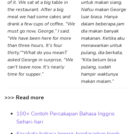
of it. We sat at a big table in
untuk makan siang.
the restaurant. After a big
Nafsu makan George
meal we had some cakes and
luar biasa. Hanya
drank a few cups of coffee. “We
dalam beberapa jam
must go now, George.” I said.
dia makan banyak
“We have been here for more
makanan. Ketika aku
than three hours. It’s four
menawarkan untuk
thirty.”
“What do you meanT
pulang, dia berkata,
asked George in surprise, “We
“Kita belum bisa
can’t leave now. It’s nearly
pulang, sudah
time for supper.”
hampir waktunya
makan malam.”
>>> Read more
100+ Contoh Percakapan Bahasa Inggris
Sehari-hari
Kosakata bahasa Inggris berdasarkan topik: