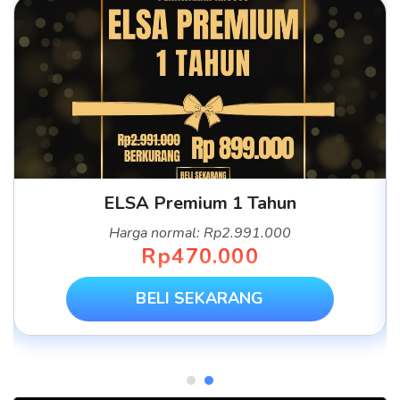
ELSA Premium 1 Tahun
Harga normal: Rp2.991.000
Rp470.000
BELI SEKARANG