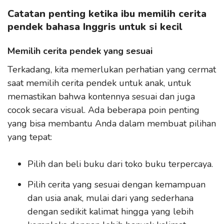
Catatan penting ketika ibu memilih cerita
pendek bahasa Inggris untuk si kecil
Memilih cerita pendek yang sesuai
Terkadang, kita memerlukan perhatian yang cermat
saat memilih cerita pendek untuk anak, untuk
memastikan bahwa kontennya sesuai dan juga
cocok secara visual. Ada beberapa poin penting
yang bisa membantu Anda dalam membuat pilihan
yang tepat:
Pilih dan beli buku dari toko buku terpercaya.
Pilih cerita yang sesuai dengan kemampuan
dan usia anak, mulai dari yang sederhana
dengan sedikit kalimat hingga yang lebih