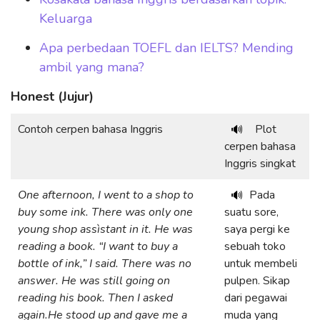
Keluarga
Apa perbedaan TOEFL dan IELTS? Mending
ambil yang mana?
Honest (Jujur)
Contoh cerpen bahasa Inggris
Plot
🔊
cerpen bahasa
Inggris singkat
One afternoon, I went to a shop to
Pada
🔊
buy some ink. There was only one
suatu sore,
young shop assìstant in it. He was
saya pergi ke
reading a book. “I want to buy a
sebuah toko
bottle of ink,” I said. There was no
untuk membeli
answer. He was still going on
pulpen. Sikap
reading his book. Then I asked
dari pegawai
again.
He stood up and gave me a
muda yang