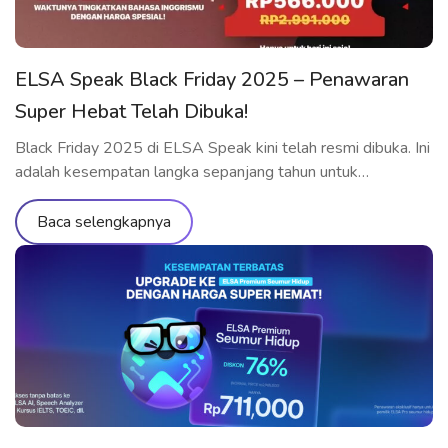
ELSA Speak Black Friday 2025 – Penawaran
Super Hebat Telah Dibuka!
Black Friday 2025 di ELSA Speak kini telah resmi dibuka. Ini
adalah kesempatan langka sepanjang tahun untuk
memperoleh paket belajar ELSA Premium dan ELSA Pro
dengan harga diskon yang belum pernah ada sebelumnya.
Baca selengkapnya
Jangan lewatkan kesempatan untuk menikmati seluruh fitur
premium, melatih pengucapan, dan berkomunikasi dalam
bahasa Inggris dengan standar internasional bersama ELSA.
Paket Belajar […]