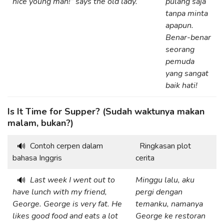
nice young man!” says the old lady.
pulang saja
tanpa minta
apapun.
Benar-benar
seorang
pemuda
yang sangat
baik hati!
Is It Time for Supper? (Sudah waktunya makan
malam, bukan?)
Contoh cerpen dalam
Ringkasan plot
🔊
bahasa Inggris
cerita
Last week I went out to
Minggu lalu, aku
🔊
have lunch with my friend,
pergi dengan
George. George is very fat. He
temanku, namanya
likes good food and eats a lot
George ke restoran