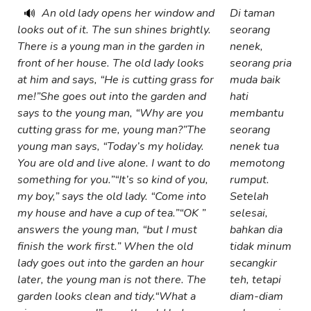
An old lady opens her window and
Di taman
🔊
looks out of it. The sun shines brightly.
seorang
There is a young man in the garden in
nenek,
front of her house. The old lady looks
seorang pria
at him and says, “He is cutting grass for
muda baik
me!”
She goes out into the garden and
hati
says to the young man, “Why are you
membantu
cutting grass for me, young man?”
The
seorang
young man says, “Today’s my holiday.
nenek tua
You are old and live alone. I want to do
memotong
something for you.”
“It’s so kind of you,
rumput.
my boy,” says the old lady. “Come into
Setelah
my house and have a cup of tea.”
“OK ”
selesai,
answers the young man, “but I must
bahkan dia
finish the work first.” When the old
tidak minum
lady goes out into the garden an hour
secangkir
later, the young man is not there. The
teh, tetapi
garden looks clean and tidy.
“What a
diam-diam