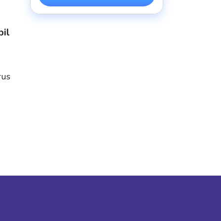
il
rus