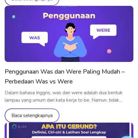
Penggunaan Was dan Were Paling Mudah –
Perbedaan Was vs Were
Dalam bahasa Inggris, was dan were adalah dua bentuk
lampau yang umum dari kata kerja to be. Namun, tidak
sedikit pelajar yang masih bingung kapan dan bagaimana
cara menggunakannya dengan benar. Jadi, bagaimana
Baca selengkapnya
penggunaan was dan were yang tepat? Kapan was were
untuk siapa? Kapan harus menggunakan wasn’t, weren’t,
atau bahkan was/were did? Artikel ini […]