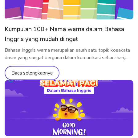
Kumpulan 100+ Nama warna dalam Bahasa
Inggris yang mudah diingat
Bahasa Inggris warna merupakan salah satu topik kosakata
dasar yang sangat berguna dalam komunikasi sehari-hari,
terutama saat mendeskripsikan benda, perasaan, atau gaya.
Dalam artikel ini, ELSA Speak akan membantu kamu
Baca selengkapnya
memahami cara penggunaan, arti, serta pelafalan warna-
warna dalam Bahasa Inggris secara tepat dengan dukungan
teknologi kecerdasan buatan eksklusif. Apa bahasa Inggris
dari warna? Saat kamu […]