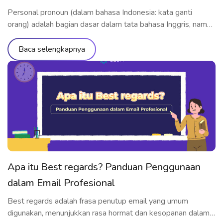
Personal pronoun (dalam bahasa Indonesia: kata ganti
orang) adalah bagian dasar dalam tata bahasa Inggris, namun
sangat penting untuk dikuasai. Meski tergolong materi dasar,
banyak pelajar bahasa Inggris yang masih kesulitan
Baca selengkapnya
membedakan dan menggunakan jenis personal pronoun
secara tepat. Jadi, personal pronoun itu apa? Mari pelajari
pengertian lengkapnya bersama ELSA Speak, mulai dari
definisi, klasifikasi, […]
Apa itu Best regards? Panduan Penggunaan
dalam Email Profesional
Best regards adalah frasa penutup email yang umum
digunakan, menunjukkan rasa hormat dan kesopanan dalam