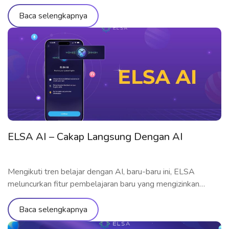
pembelajar berlatih berbicara langsung dengan AI – ELSA
Premium. Mari memahami fitur-fiturnya secara terlinci
Baca selengkapnya
melalui artikel di bawah ini! Apa itu ELSA Premium? Resmi
diluncurkan pada September 2023, ELSA Premium
merupakan paket pembelajaran bahasa Inggris tercanggih
dari ELSA hingga saat ini. […]
ELSA AI – Cakap Langsung Dengan AI
Mengikuti tren belajar dengan AI, baru-baru ini, ELSA
meluncurkan fitur pembelajaran baru yang mengizinkan
pembelajar berlatih berbicara langsung dengan AI. Yuk
memahami fitur-fiturnya secara terlinci melalui artikel di
Baca selengkapnya
bawah ini! Apa itu ELSA AI? Diluncurkan pada September