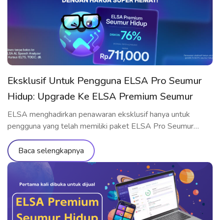
Paket Belajar […]
Eksklusif Untuk Pengguna ELSA Pro Seumur
Hidup: Upgrade Ke ELSA Premium Seumur
Hidup Dengan Harga Spesial
ELSA menghadirkan penawaran eksklusif hanya untuk
pengguna yang telah memiliki paket ELSA Pro Seumur
Hidup – kesempatan emas untuk upgrade ke ELSA
Premium Seumur Hidup dengan harga terbaik yang belum
Baca selengkapnya
pernah ada sebelumnya! Penawaran Hanya untuk Pengguna
ELSA Pro Seumur Hidup Jika Anda adalah pemilik paket
ELSA Pro Seumur Hidup, maka ini adalah saat yang […]