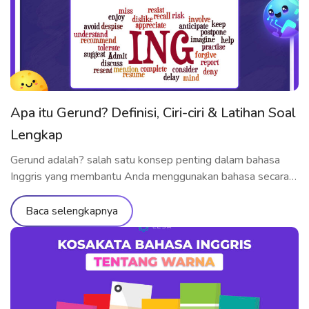
Apa itu Gerund? Definisi, Ciri-ciri & Latihan Soal
Lengkap
Gerund adalah? salah satu konsep penting dalam bahasa
Inggris yang membantu Anda menggunakan bahasa secara
lebih fleksibel dan alami. Dalam artikel ini, ELSA Speak akan
menjelaskan secara lengkap gerund adalah dan contohnya,
Baca selengkapnya
ciri-ciri utama yang perlu kamu pahami, serta latihan soal
dengan jawaban yang bisa langsung kamu praktikkan untuk
menguasai penggunaannya dengan baik. Gerund adalah? […]