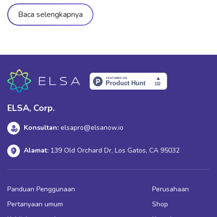
komunikasi. Namun, tidak semua orang benar-benar
memahami apa itu Best regards, kapan sebaiknya digunakan,
Baca selengkapnya
dan hal-hal apa saja yang perlu diperhatikan agar tidak keliru.
Dalam artikel ini, mari kita bahas makna, cara penggunaan
yang tepat, serta situasi yang dianjurkan maupun […]
ELSA, Corp.
Konsultan:
elsapro@elsanow.io
Alamat:
139 Old Orchard Dr, Los Gatos, CA 95032
Panduan Penggunaan
Perusahaan
Pertanyaan umum
Shop