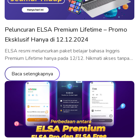
Peluncuran ELSA Premium Lifetime – Promo
Eksklusif Hanya di 12.12.2024
ELSA resmi meluncurkan paket belajar bahasa Inggris
Premium Lifetime hanya pada 12/12. Nikmati akses tanpa
batas ke ribuan materi pembelajaran, tingkatkan pelafalan
dan kemampuan komunikasi dengan standar internasional,
Baca selengkapnya
semuanya dengan biaya yang super hemat. Daftar sekarang
untuk mendapatkan promo spesial ini! Keunggulan ELSA
Premium Lifetime Sebagai bentuk apresiasi kepada
pengguna setia, ELSA membuka penjualan paket […]