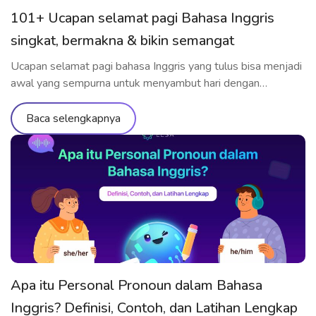
101+ Ucapan selamat pagi Bahasa Inggris
singkat, bermakna & bikin semangat
Ucapan selamat pagi bahasa Inggris yang tulus bisa menjadi
awal yang sempurna untuk menyambut hari dengan
semangat. Sedang mencari ucapan selamat pagi dalam
bahasa Inggris yang lebih bervariasi dan bermakna? Mulai
Baca selengkapnya
dari ucapan selamat pagi bahasa Inggris singkat, gaul, hingga
ucapan manis untuk orang spesial – semuanya akan kamu
temukan di artikel ini. Tak hanya […]
Apa itu Personal Pronoun dalam Bahasa
Inggris? Definisi, Contoh, dan Latihan Lengkap