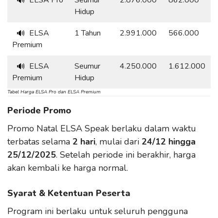
ELSA Pro
Seumur
2.876.000
862.000
🔊
Hidup
ELSA
1 Tahun
2.991.000
566.000
🔊
Premium
ELSA
Seumur
4.250.000
1.612.000
🔊
Premium
Hidup
Tabel Harga ELSA Pro dan ELSA Premium
Periode Promo
Promo Natal ELSA Speak berlaku dalam waktu
terbatas selama
2 hari
, mulai dari
24/12 hingga
25/12/2025
. Setelah periode ini berakhir, harga
akan kembali ke harga normal.
Syarat & Ketentuan Peserta
Program ini berlaku untuk seluruh pengguna