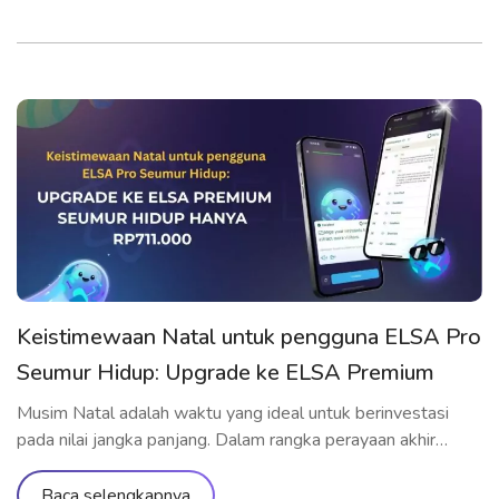
Keistimewaan Natal untuk pengguna ELSA Pro
Seumur Hidup: Upgrade ke ELSA Premium
Seumur Hidup hanya Rp711.000
Musim Natal adalah waktu yang ideal untuk berinvestasi
pada nilai jangka panjang. Dalam rangka perayaan akhir
tahun, ELSA Speak menghadirkan penawaran upgrade
spesial yang hanya dành riêng cho pengguna yang telah
Baca selengkapnya