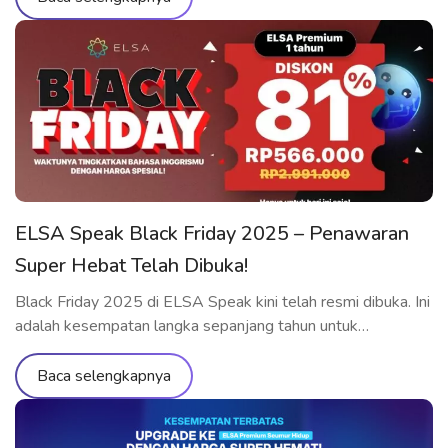
memiliki ELSA Pro Seumur Hidup: upgrade ke ELSA
Premium Seumur Hidup dengan harga ưu đãi yang belum
pernah ada sebelumnya. Penawaran eksklusif khusus untuk
[…]
ELSA Speak Black Friday 2025 – Penawaran
Super Hebat Telah Dibuka!
Black Friday 2025 di ELSA Speak kini telah resmi dibuka. Ini
adalah kesempatan langka sepanjang tahun untuk
memperoleh paket belajar ELSA Premium dan ELSA Pro
dengan harga diskon yang belum pernah ada sebelumnya.
Baca selengkapnya
Jangan lewatkan kesempatan untuk menikmati seluruh fitur
premium, melatih pengucapan, dan berkomunikasi dalam
bahasa Inggris dengan standar internasional bersama ELSA.