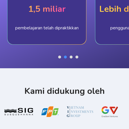
1,5 miliar
Lebih d
pembelajaran telah dipraktikkan
pengguna
Kami didukung oleh