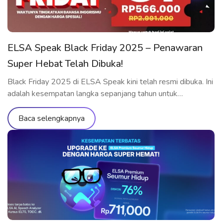
ELSA Speak Black Friday 2025 – Penawaran
Super Hebat Telah Dibuka!
Black Friday 2025 di ELSA Speak kini telah resmi dibuka. Ini
adalah kesempatan langka sepanjang tahun untuk
memperoleh paket belajar ELSA Premium dan ELSA Pro
dengan harga diskon yang belum pernah ada sebelumnya.
Baca selengkapnya
Jangan lewatkan kesempatan untuk menikmati seluruh fitur
premium, melatih pengucapan, dan berkomunikasi dalam
bahasa Inggris dengan standar internasional bersama ELSA.
Paket Belajar […]