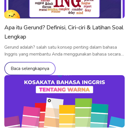
Apa itu Gerund? Definisi, Ciri-ciri & Latihan Soal
Lengkap
Gerund adalah? salah satu konsep penting dalam bahasa
Inggris yang membantu Anda menggunakan bahasa secara
lebih fleksibel dan alami. Dalam artikel ini, ELSA Speak akan
menjelaskan secara lengkap gerund adalah dan contohnya,
Baca selengkapnya
ciri-ciri utama yang perlu kamu pahami, serta latihan soal
dengan jawaban yang bisa langsung kamu praktikkan untuk
menguasai penggunaannya dengan baik. Gerund adalah? […]