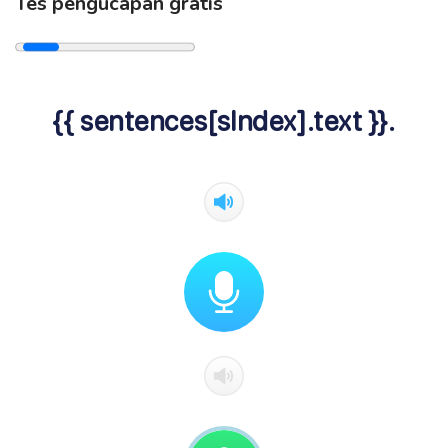
Tes pengucapan gratis
{{ sentences[sIndex].text }}.