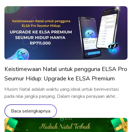
Keistimewaan Natal untuk pengguna ELSA Pro
Seumur Hidup: Upgrade ke ELSA Premium
Seumur Hidup hanya Rp711.000
Musim Natal adalah waktu yang ideal untuk berinvestasi
pada nilai jangka panjang. Dalam rangka perayaan akhir
tahun, ELSA Speak menghadirkan penawaran upgrade
spesial yang hanya dành riêng cho pengguna yang telah
Baca selengkapnya
memiliki ELSA Pro Seumur Hidup: upgrade ke ELSA
Premium Seumur Hidup dengan harga ưu đãi yang belum
pernah ada sebelumnya. Penawaran eksklusif khusus untuk