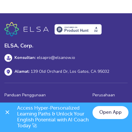
Dalam artikel ini, mari kita bahas makna, cara penggunaan
yang tepat, serta situasi yang dianjurkan maupun […]
ELSA, Corp.
Konsultan:
elsapro@elsanow.io
Alamat:
139 Old Orchard Dr, Los Gatos, CA 95032
Panduan Penggunaan
Perusahaan
Pertanyaan umum
Shop
Access Hyper-Personalized 
Open App
Kebijakan penukaran,
Kontak
Learning Paths & Unlock Your 
pengembalikan, pembatalan
English Potential with AI Coach 
Today 🚀