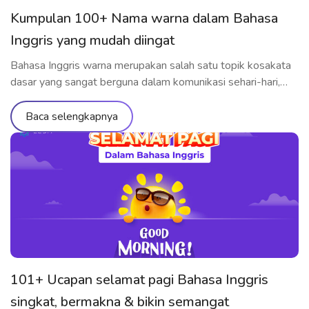
Kumpulan 100+ Nama warna dalam Bahasa
Inggris yang mudah diingat
Bahasa Inggris warna merupakan salah satu topik kosakata
dasar yang sangat berguna dalam komunikasi sehari-hari,
terutama saat mendeskripsikan benda, perasaan, atau gaya.
Dalam artikel ini, ELSA Speak akan membantu kamu
Baca selengkapnya
memahami cara penggunaan, arti, serta pelafalan warna-
warna dalam Bahasa Inggris secara tepat dengan dukungan
teknologi kecerdasan buatan eksklusif. Apa bahasa Inggris
dari warna? Saat kamu […]
101+ Ucapan selamat pagi Bahasa Inggris
singkat, bermakna & bikin semangat