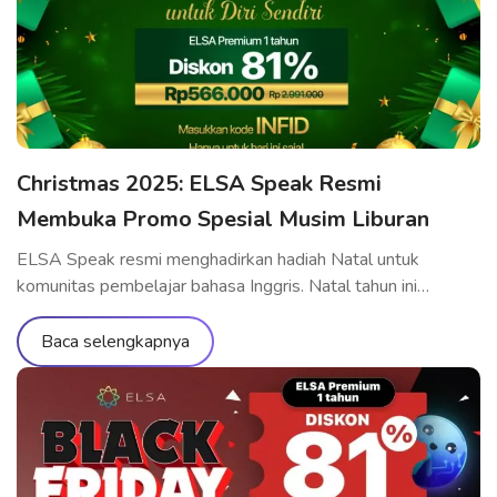
[…]
Christmas 2025: ELSA Speak Resmi
Membuka Promo Spesial Musim Liburan
ELSA Speak resmi menghadirkan hadiah Natal untuk
komunitas pembelajar bahasa Inggris. Natal tahun ini
menjadi momen yang tepat untuk berinvestasi secara serius
dalam meningkatkan kemampuan pelafalan dan komunikasi
Baca selengkapnya
bahasa Inggris dengan biaya yang optimal—kesempatan
yang jarang hadir sepanjang tahun. Program ini berlaku untuk
paket belajar ELSA Pro dan ELSA Premium, membantu
Anda meningkatkan kemampuan berbicara […]