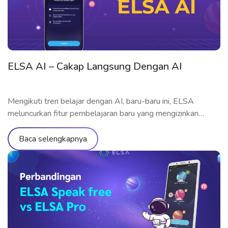
ELSA AI – Cakap Langsung Dengan AI
Mengikuti tren belajar dengan AI, baru-baru ini, ELSA
meluncurkan fitur pembelajaran baru yang mengizinkan
pembelajar berlatih berbicara langsung dengan AI. Yuk
memahami fitur-fiturnya secara terlinci melalui artikel di
Baca selengkapnya
bawah ini! Apa itu ELSA AI? Diluncurkan pada September
2023, ELSA AI merupakan fitur terbaru dari aplikasi ELSA
Speak, yang mengizinkan pengguna berlatih komunikasi
dengan AI dalam […]