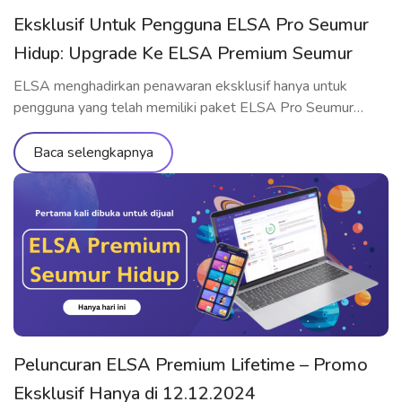
Eksklusif Untuk Pengguna ELSA Pro Seumur
Hidup: Upgrade Ke ELSA Premium Seumur
Hidup Dengan Harga Spesial
ELSA menghadirkan penawaran eksklusif hanya untuk
pengguna yang telah memiliki paket ELSA Pro Seumur
Hidup – kesempatan emas untuk upgrade ke ELSA
Premium Seumur Hidup dengan harga terbaik yang belum
Baca selengkapnya
pernah ada sebelumnya! Penawaran Hanya untuk Pengguna
ELSA Pro Seumur Hidup Jika Anda adalah pemilik paket
ELSA Pro Seumur Hidup, maka ini adalah saat yang […]
Peluncuran ELSA Premium Lifetime – Promo
Eksklusif Hanya di 12.12.2024