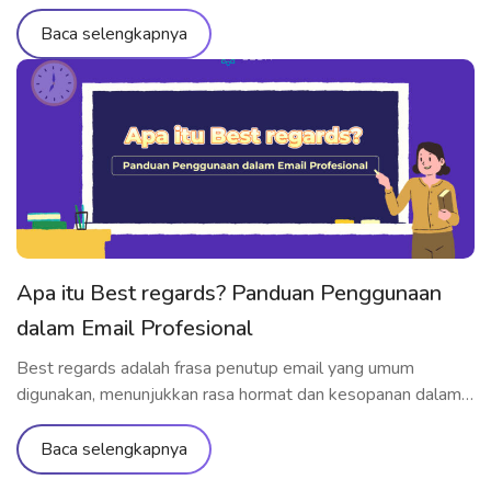
sangat penting untuk dikuasai. Meski tergolong materi dasar,
banyak pelajar bahasa Inggris yang masih kesulitan
Baca selengkapnya
membedakan dan menggunakan jenis personal pronoun
secara tepat. Jadi, personal pronoun itu apa? Mari pelajari
pengertian lengkapnya bersama ELSA Speak, mulai dari
definisi, klasifikasi, […]
Apa itu Best regards? Panduan Penggunaan
dalam Email Profesional
Best regards adalah frasa penutup email yang umum
digunakan, menunjukkan rasa hormat dan kesopanan dalam
komunikasi. Namun, tidak semua orang benar-benar
memahami apa itu Best regards, kapan sebaiknya digunakan,
Baca selengkapnya
dan hal-hal apa saja yang perlu diperhatikan agar tidak keliru.