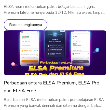
ELSA resmi meluncurkan paket belajar bahasa Inggris
Premium Lifetime hanya pada 12/12. Nikmati akses tanpa
batas ke ribuan materi pembelajaran, tingkatkan pelafalan
dan kemampuan komunikasi dengan standar internasional,
Baca selengkapnya
semuanya dengan biaya yang super hemat. Daftar sekarang
untuk mendapatkan promo spesial ini! Keunggulan ELSA
Premium Lifetime Sebagai bentuk apresiasi kepada
pengguna setia, ELSA membuka penjualan paket […]
Perbedaan antara ELSA Premium, ELSA Pro
dan ELSA Free
Baru-baru ini ELSA meluncurkan paket pembelajaran ELSA
Premium yang banyak diminati dan diterima dengan baik