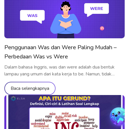
Penggunaan Was dan Were Paling Mudah –
Perbedaan Was vs Were
Dalam bahasa Inggris, was dan were adalah dua bentuk
lampau yang umum dari kata kerja to be. Namun, tidak
sedikit pelajar yang masih bingung kapan dan bagaimana
cara menggunakannya dengan benar. Jadi, bagaimana
Baca selengkapnya
penggunaan was dan were yang tepat? Kapan was were
untuk siapa? Kapan harus menggunakan wasn’t, weren’t,
atau bahkan was/were did? Artikel ini […]