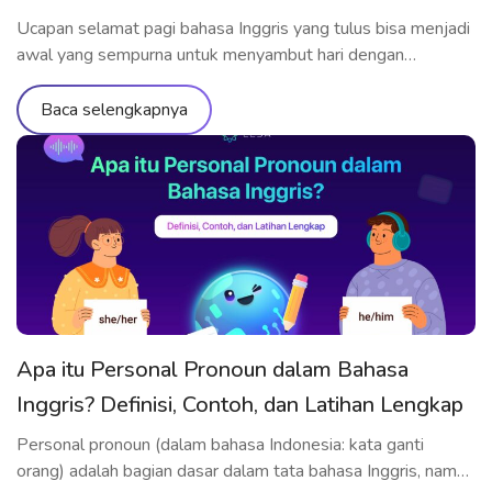
Ucapan selamat pagi bahasa Inggris yang tulus bisa menjadi
awal yang sempurna untuk menyambut hari dengan
semangat. Sedang mencari ucapan selamat pagi dalam
bahasa Inggris yang lebih bervariasi dan bermakna? Mulai
Baca selengkapnya
dari ucapan selamat pagi bahasa Inggris singkat, gaul, hingga
ucapan manis untuk orang spesial – semuanya akan kamu
temukan di artikel ini. Tak hanya […]
Apa itu Personal Pronoun dalam Bahasa
Inggris? Definisi, Contoh, dan Latihan Lengkap
Personal pronoun (dalam bahasa Indonesia: kata ganti
orang) adalah bagian dasar dalam tata bahasa Inggris, namun