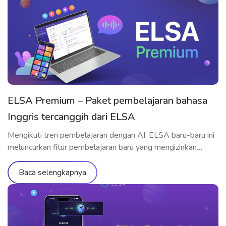
ELSA Premium – Paket pembelajaran bahasa
Inggris tercanggih dari ELSA
Mengikuti tren pembelajaran dengan AI, ELSA baru-baru ini
meluncurkan fitur pembelajaran baru yang mengizinkan
pembelajar berlatih berbicara langsung dengan AI – ELSA
Premium. Mari memahami fitur-fiturnya secara terlinci
Baca selengkapnya
melalui artikel di bawah ini! Apa itu ELSA Premium? Resmi
diluncurkan pada September 2023, ELSA Premium
merupakan paket pembelajaran bahasa Inggris tercanggih
dari ELSA hingga saat ini. […]