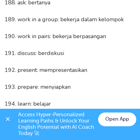
188. ask: bertanya
189. work in a group: bekerja dalam kelompok
190. work in pairs: bekerja berpasangan
191. discuss: berdiskusi
192. present: mempresentasikan
193. prepare: menyiapkan
194. learn: belajar
Access Hyper-Personalized 
Open App
195. study: belajar/ meneliti
Learning Paths & Unlock Your 
English Potential with AI Coach 
Today 🚀
196. review: tinjauan/ meninjau