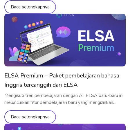
ELSA Premium cocok untuk pekerja? Yuk cari tahu melalui
Baca selengkapnya
artikel berikut ini!
ELSA Premium – Paket pembelajaran bahasa
Inggris tercanggih dari ELSA
Mengikuti tren pembelajaran dengan AI, ELSA baru-baru ini
meluncurkan fitur pembelajaran baru yang mengizinkan
pembelajar berlatih berbicara langsung dengan AI – ELSA
Premium. Mari memahami fitur-fiturnya secara terlinci
Baca selengkapnya
melalui artikel di bawah ini! Apa itu ELSA Premium? Resmi