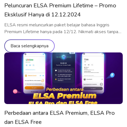
Peluncuran ELSA Premium Lifetime – Promo
Eksklusif Hanya di 12.12.2024
ELSA resmi meluncurkan paket belajar bahasa Inggris
Premium Lifetime hanya pada 12/12. Nikmati akses tanpa
batas ke ribuan materi pembelajaran, tingkatkan pelafalan
dan kemampuan komunikasi dengan standar internasional,
Baca selengkapnya
semuanya dengan biaya yang super hemat. Daftar sekarang
untuk mendapatkan promo spesial ini! Keunggulan ELSA
Premium Lifetime Sebagai bentuk apresiasi kepada
pengguna setia, ELSA membuka penjualan paket […]
Perbedaan antara ELSA Premium, ELSA Pro
dan ELSA Free