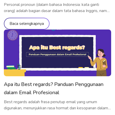
Personal pronoun (dalam bahasa Indonesia: kata ganti
orang) adalah bagian dasar dalam tata bahasa Inggris, namun
sangat penting untuk dikuasai. Meski tergolong materi dasar,
banyak pelajar bahasa Inggris yang masih kesulitan
Baca selengkapnya
membedakan dan menggunakan jenis personal pronoun
secara tepat. Jadi, personal pronoun itu apa? Mari pelajari
pengertian lengkapnya bersama ELSA Speak, mulai dari
definisi, klasifikasi, […]
Apa itu Best regards? Panduan Penggunaan
dalam Email Profesional
Best regards adalah frasa penutup email yang umum
digunakan, menunjukkan rasa hormat dan kesopanan dalam
komunikasi. Namun, tidak semua orang benar-benar