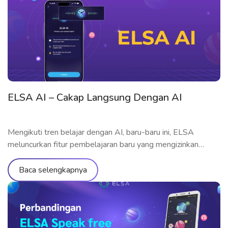
diluncurkan pada September 2023, ELSA Premium
merupakan paket pembelajaran bahasa Inggris tercanggih
dari ELSA hingga saat ini. […]
ELSA AI – Cakap Langsung Dengan AI
Mengikuti tren belajar dengan AI, baru-baru ini, ELSA
meluncurkan fitur pembelajaran baru yang mengizinkan
pembelajar berlatih berbicara langsung dengan AI. Yuk
memahami fitur-fiturnya secara terlinci melalui artikel di
Baca selengkapnya
bawah ini! Apa itu ELSA AI? Diluncurkan pada September
2023, ELSA AI merupakan fitur terbaru dari aplikasi ELSA
Speak, yang mengizinkan pengguna berlatih komunikasi
dengan AI dalam […]