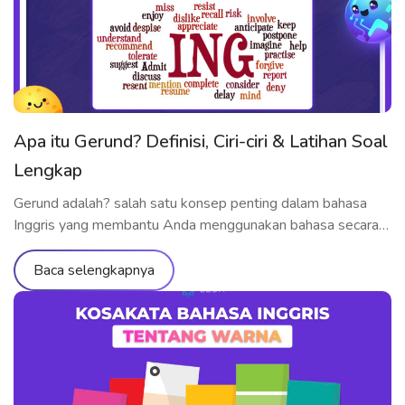
Apa itu Gerund? Definisi, Ciri-ciri & Latihan Soal
Lengkap
Gerund adalah? salah satu konsep penting dalam bahasa
Inggris yang membantu Anda menggunakan bahasa secara
lebih fleksibel dan alami. Dalam artikel ini, ELSA Speak akan
menjelaskan secara lengkap gerund adalah dan contohnya,
Baca selengkapnya
ciri-ciri utama yang perlu kamu pahami, serta latihan soal
dengan jawaban yang bisa langsung kamu praktikkan untuk
menguasai penggunaannya dengan baik. Gerund adalah? […]