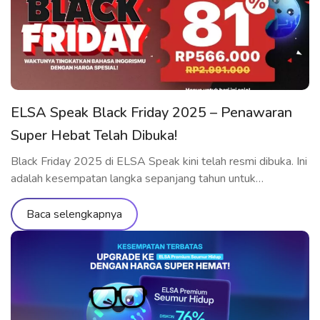
Anda meningkatkan kemampuan berbicara […]
ELSA Speak Black Friday 2025 – Penawaran
Super Hebat Telah Dibuka!
Black Friday 2025 di ELSA Speak kini telah resmi dibuka. Ini
adalah kesempatan langka sepanjang tahun untuk
memperoleh paket belajar ELSA Premium dan ELSA Pro
dengan harga diskon yang belum pernah ada sebelumnya.
Baca selengkapnya
Jangan lewatkan kesempatan untuk menikmati seluruh fitur
premium, melatih pengucapan, dan berkomunikasi dalam
bahasa Inggris dengan standar internasional bersama ELSA.
Paket Belajar […]