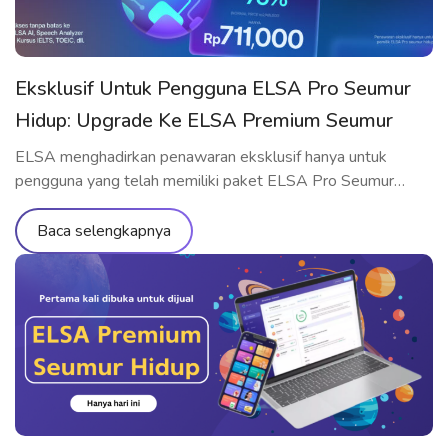
Eksklusif Untuk Pengguna ELSA Pro Seumur
Hidup: Upgrade Ke ELSA Premium Seumur
Hidup Dengan Harga Spesial
ELSA menghadirkan penawaran eksklusif hanya untuk
pengguna yang telah memiliki paket ELSA Pro Seumur
Hidup – kesempatan emas untuk upgrade ke ELSA
Premium Seumur Hidup dengan harga terbaik yang belum
Baca selengkapnya
pernah ada sebelumnya! Penawaran Hanya untuk Pengguna
ELSA Pro Seumur Hidup Jika Anda adalah pemilik paket
ELSA Pro Seumur Hidup, maka ini adalah saat yang […]