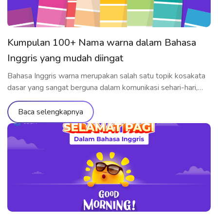
Kumpulan 100+ Nama warna dalam Bahasa
Inggris yang mudah diingat
Bahasa Inggris warna merupakan salah satu topik kosakata
dasar yang sangat berguna dalam komunikasi sehari-hari,
terutama saat mendeskripsikan benda, perasaan, atau gaya.
Dalam artikel ini, ELSA Speak akan membantu kamu
Baca selengkapnya
memahami cara penggunaan, arti, serta pelafalan warna-
warna dalam Bahasa Inggris secara tepat dengan dukungan
teknologi kecerdasan buatan eksklusif. Apa bahasa Inggris
dari warna? Saat kamu […]