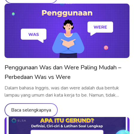
Penggunaan Was dan Were Paling Mudah –
Perbedaan Was vs Were
Dalam bahasa Inggris, was dan were adalah dua bentuk
lampau yang umum dari kata kerja to be. Namun, tidak
sedikit pelajar yang masih bingung kapan dan bagaimana
cara menggunakannya dengan benar. Jadi, bagaimana
Baca selengkapnya
penggunaan was dan were yang tepat? Kapan was were
untuk siapa? Kapan harus menggunakan wasn’t, weren’t,
atau bahkan was/were did? Artikel ini […]