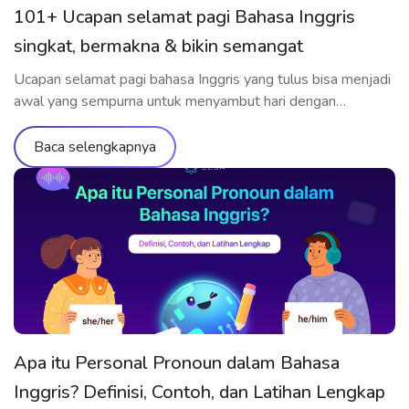
101+ Ucapan selamat pagi Bahasa Inggris
singkat, bermakna & bikin semangat
Ucapan selamat pagi bahasa Inggris yang tulus bisa menjadi
awal yang sempurna untuk menyambut hari dengan
semangat. Sedang mencari ucapan selamat pagi dalam
bahasa Inggris yang lebih bervariasi dan bermakna? Mulai
Baca selengkapnya
dari ucapan selamat pagi bahasa Inggris singkat, gaul, hingga
ucapan manis untuk orang spesial – semuanya akan kamu
temukan di artikel ini. Tak hanya […]
Apa itu Personal Pronoun dalam Bahasa
Inggris? Definisi, Contoh, dan Latihan Lengkap