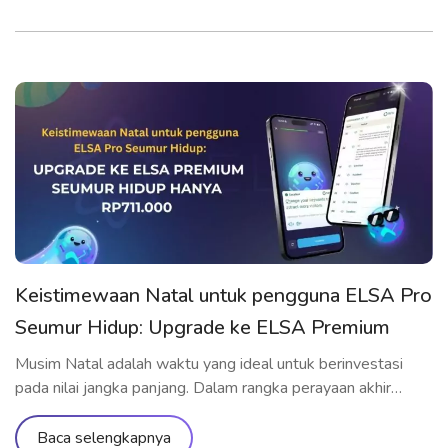
Keistimewaan Natal untuk pengguna ELSA Pro
Seumur Hidup: Upgrade ke ELSA Premium
Seumur Hidup hanya Rp711.000
Musim Natal adalah waktu yang ideal untuk berinvestasi
pada nilai jangka panjang. Dalam rangka perayaan akhir
tahun, ELSA Speak menghadirkan penawaran upgrade
spesial yang hanya dành riêng cho pengguna yang telah
Baca selengkapnya