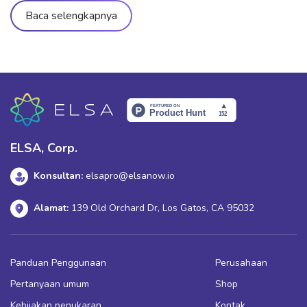
memahami apa itu Best regards, kapan sebaiknya digunakan,
Baca selengkapnya
dan hal-hal apa saja yang perlu diperhatikan agar tidak keliru.
Dalam artikel ini, mari kita bahas makna, cara penggunaan
yang tepat, serta situasi yang dianjurkan maupun […]
ELSA, Corp.
Konsultan:
elsapro@elsanow.io
Alamat:
139 Old Orchard Dr, Los Gatos, CA 95032
Panduan Penggunaan
Perusahaan
Pertanyaan umum
Shop
Kebijakan penukaran,
Kontak