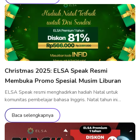
memiliki ELSA Pro Seumur Hidup: upgrade ke ELSA
Premium Seumur Hidup dengan harga ưu đãi yang belum
pernah ada sebelumnya. Penawaran eksklusif khusus untuk
[…]
Christmas 2025: ELSA Speak Resmi
Membuka Promo Spesial Musim Liburan
ELSA Speak resmi menghadirkan hadiah Natal untuk
komunitas pembelajar bahasa Inggris. Natal tahun ini
menjadi momen yang tepat untuk berinvestasi secara serius
dalam meningkatkan kemampuan pelafalan dan komunikasi
Baca selengkapnya
bahasa Inggris dengan biaya yang optimal—kesempatan
yang jarang hadir sepanjang tahun. Program ini berlaku untuk
paket belajar ELSA Pro dan ELSA Premium, membantu