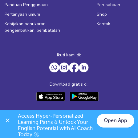
Panduan Penggunaan
Perusahaan
Pertanyaan umum
Shop
Kebijakan penukaran,
Kontak
pengembalikan, pembatalan
Ikuti kami di:
Download gratis di:
Access Hyper-Personalized 
Open App
Learning Paths & Unlock Your 
English Potential with AI Coach 
Today 🚀