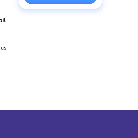
il
rus