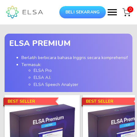
0
BELI SEKARANG
ELSA PREMIUM
Berlatih berbicara bahasa Inggris secara komprehensif
Termasuk:
ELSA Pro
ELSA A.I.
ELSA Speech Analyzer
BEST SELLER
BEST SELLER