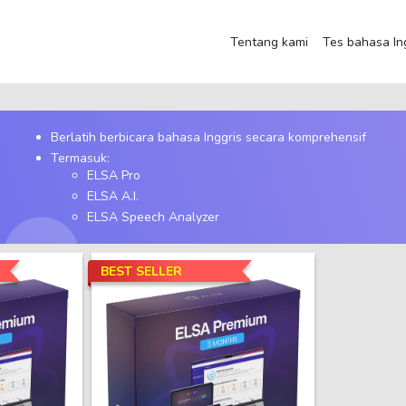
Tentang kami
Tes bahasa In
Berlatih berbicara bahasa Inggris secara komprehensif
Termasuk:
ELSA Pro
ELSA A.I.
ELSA Speech Analyzer
BEST SELLER