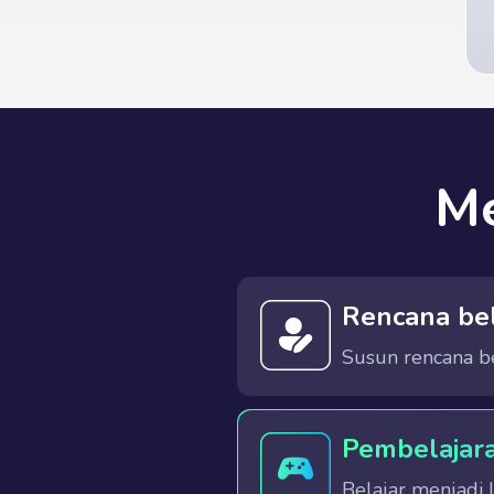
Me
Rencana bel
Susun rencana be
Pertanyaan awal membantu sistem menganalisis kebutuhan Anda
Pembelajar
Belajar menjadi