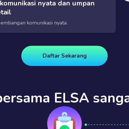
 komunikasi nyata dan umpan
tail
embangan komunikasi nyata.
engenali dan memperbaiki kesalahan pengucapan.
Daftar Sekarang
 bersama ELSA sang