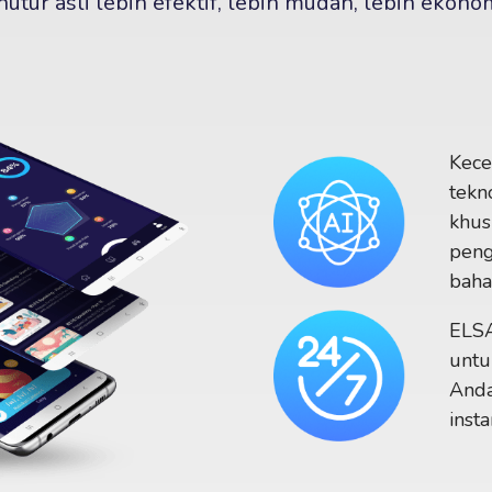
utur asli lebih efektif, lebih mudah, lebih ekono
Kece
tekn
khus
peng
baha
ELSA
untu
Anda
inst