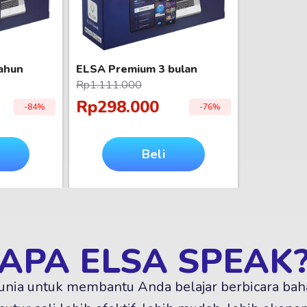
ahun
ELSA Premium 3 bulan
Rp1.111.000
Rp298.000
-84%
-76%
Beli
g
sekarang
APA ELSA SPEAK
dunia untuk membantu Anda belajar berbicara bah