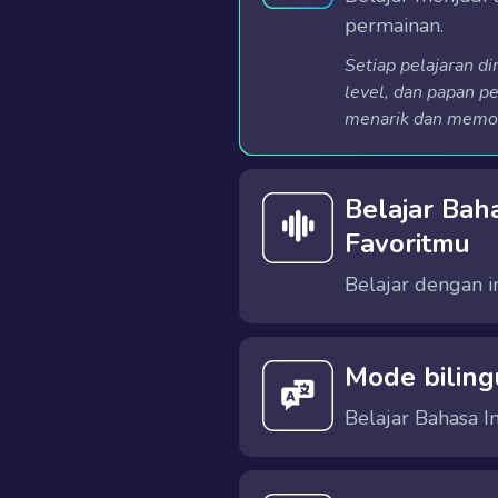
permainan.
Setiap pelajaran di
level, dan papan p
menarik dan memot
Belajar Bah
Favoritmu
Belajar dengan in
Kamu dapat memilih aksen Bahasa Inggris A
Belajar dengan suara yang tepat membantumu terbiasa dengan pel
Mode biling
Belajar Bahasa 
ELSA menawarkan mode tutor bilingual yang membantu 