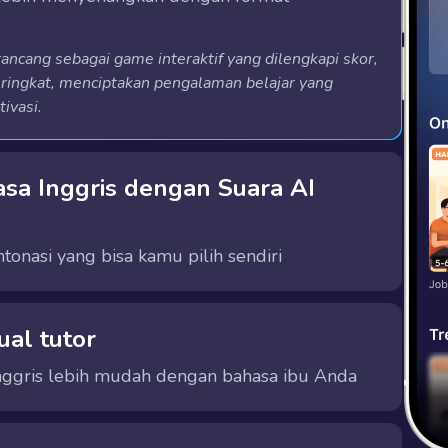
rancang sebagai game interaktif yang dilengkapi skor,
eringkat, menciptakan pengalaman belajar yang
ivasi.
asa Inggris dengan Suara AI
tonasi yang bisa kamu pilih sendiri
merika (US) atau Inggris (UK), dengan suara pria atau wanita sesuai preferensimu.
afalan yang akurat, intonasi yang natural, serta meningkatkan kemampuan listening dan speaking secara lebih efektif.
ual tutor
Inggris lebih mudah dengan bahasa ibu Anda
menjelaskan pelajaran dalam bahasa ibu Anda, memudahkan Anda memahami konsep yang sulit dan meningkatkan rasa percaya diri sejak awal belajar.