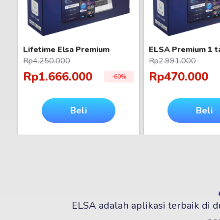
Lifetime Elsa Premium
ELSA Premium 1 t
Rp4.250.000
Rp2.991.000
Rp1.666.000
Rp470.000
-60%
Beli
Beli
sekarang
sekaran
ELSA adalah aplikasi terbaik di 