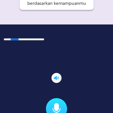
berdasarkan kemampuanmu
{{ sentences[sIndex].text }}.