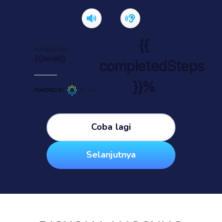
{{
YOUR LEVEL
{{level}}
completedSteps
}}%
Coba lagi
Selanjutnya