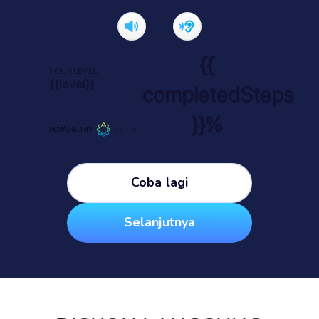
{{
YOUR LEVEL
{{level}}
completedSteps
}}%
Coba lagi
Selanjutnya