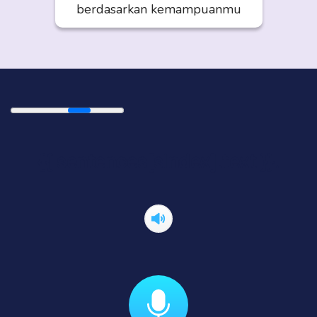
berdasarkan kemampuanmu
{{ sentences[sIndex].text }}.