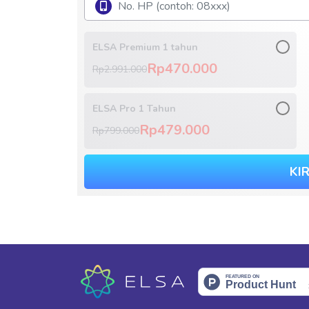
ELSA Premium 1 tahun
Rp470.000
Rp2.991.000
ELSA Pro 1 Tahun
Rp479.000
Rp799.000
KI