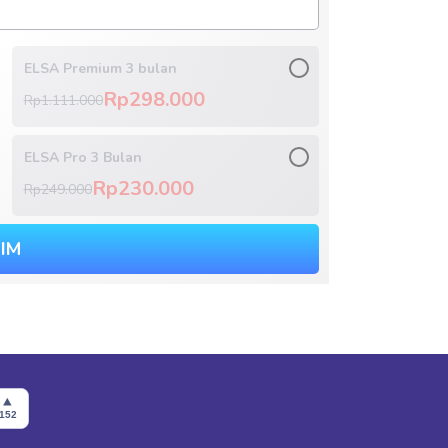
ELSA Premium 3 bulan
Rp298.000
Rp1.111.000
ELSA Pro 3 Bulan
Rp230.000
Rp249.000
RIM