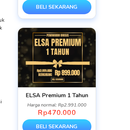
BELI SEKARANG
uk
k
ELSA Premium 1 Tahun
i
Harga normal: Rp2.991.000
Rp470.000
BELI SEKARANG