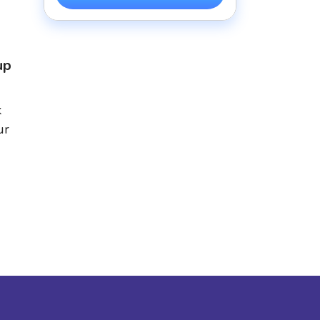
up
k
ur