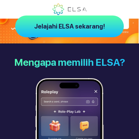
ELSA – Pelatih AI yang dirancang khusus untuk Anda
Jelajahi ELSA sekarang!
Mengapa memilih ELSA?