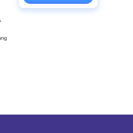
,
ang