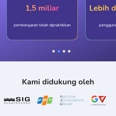
1,5 miliar
Lebih d
pembelajaran telah dipraktikkan
pengguna
Kami didukung oleh