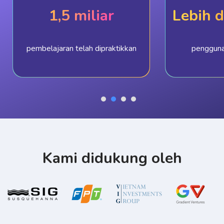
1,5 miliar
Lebih d
pembelajaran telah dipraktikkan
pengguna
Kami didukung oleh