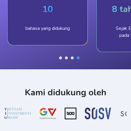
10
8 ta
bahasa yang didukung
Sejak E
pada 
Kami didukung oleh