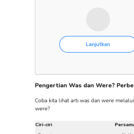
Lanjutkan
Pengertian Was dan Were? Perb
Coba kita lihat arti was dan were melalui
were?
Ciri-ciri
Persam