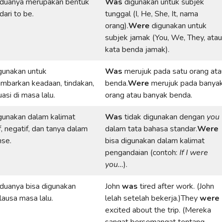
duanya merupakan bentuk
Was
digunakan untuk subjek
ari to be.
tunggal (I, He, She, It, nama
orang).
Were
digunakan untuk
subjek jamak (You, We, They, atau
kata benda jamak).
gunakan untuk
Was
merujuk pada satu orang ata
barkan keadaan, tindakan,
benda.
Were
merujuk pada banya
uasi di masa lalu.
orang atau banyak benda.
gunakan dalam kalimat
Was
tidak digunakan dengan
you
f, negatif, dan tanya dalam
dalam tata bahasa standar.
Were
nse.
bisa digunakan dalam kalimat
pengandaian (contoh:
If I were
you…
).
duanya bisa digunakan
John
was
tired after work. (John
lausa masa lalu.
lelah setelah bekerja.)They
were
excited about the trip. (Mereka