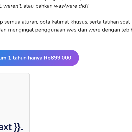
t
,
weren’t
, atau bahkan
was/were did
?
 semua aturan, pola kalimat khusus, serta latihan soal
dan mengingat penggunaan
was
dan
were
dengan lebi
um 1 tahun hanya Rp899.000
xt }}.