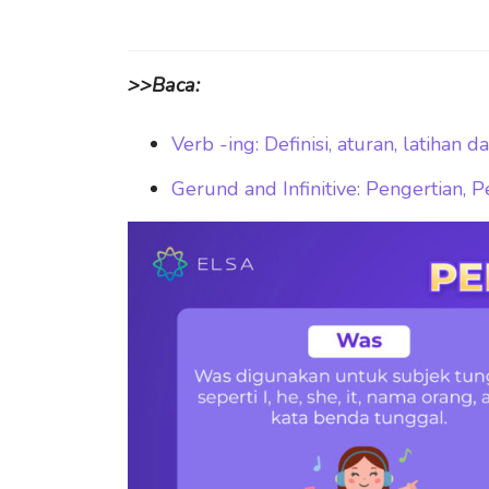
>>Baca:
Verb -ing: Definisi, aturan, latihan
Gerund and Infinitive: Pengertian,