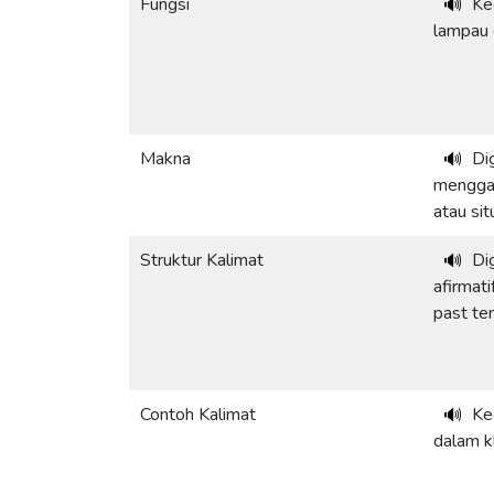
Fungsi
Ke
🔊
lampau d
Makna
Di
🔊
menggam
atau sit
Struktur Kalimat
Di
🔊
afirmati
past te
Contoh Kalimat
Ke
🔊
dalam k