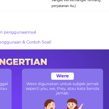
sangat bersemangat tentang
perjalanan itu.)
 dan penggunaannya!
 Penggunaan & Contoh Soal!