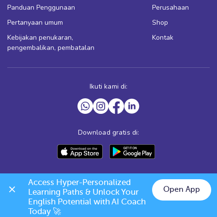
Panduan Penggunaan
Perusahaan
Pertanyaan umum
Shop
Kebijakan penukaran,
Kontak
pengembalikan, pembatalan
Ikuti kami di:
Download gratis di:
Access Hyper-Personalized 
Open App
Learning Paths & Unlock Your 
English Potential with AI Coach 
Today 🚀