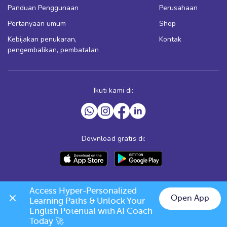
Panduan Penggunaan
Perusahaan
Pertanyaan umum
Shop
Kebijakan penukaran,
Kontak
pengembalikan, pembatalan
Ikuti kami di:
Download gratis di:
Access Hyper-Personalized 
Open App
Learning Paths & Unlock Your 
English Potential with AI Coach 
Today 🚀