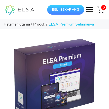
0
BELI SEKARANG
Halaman utama
/
Produk
/
ELSA Premium Selamanya