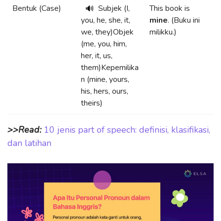
Bentuk (Case)
Subjek (I,
This book is
🔊
you, he, she, it,
mine
. (Buku ini
we, they)Objek
milikku.)
(me, you, him,
her, it, us,
them)Kepemilika
n (mine, yours,
his, hers, ours,
theirs)
>>Read:
10 jenis part of speech: definisi, klasifikasi,
dan latihan