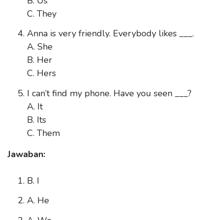
B. Us
C. They
Anna is very friendly. Everybody likes ___.
A. She
B. Her
C. Hers
I can’t find my phone. Have you seen ___?
A. It
B. Its
C. Them
Jawaban:
B. I
A. He