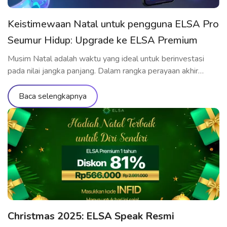
Keistimewaan Natal untuk pengguna ELSA Pro
Seumur Hidup: Upgrade ke ELSA Premium
Seumur Hidup hanya Rp711.000
Musim Natal adalah waktu yang ideal untuk berinvestasi
pada nilai jangka panjang. Dalam rangka perayaan akhir
tahun, ELSA Speak menghadirkan penawaran upgrade
spesial yang hanya dành riêng cho pengguna yang telah
Baca selengkapnya
memiliki ELSA Pro Seumur Hidup: upgrade ke ELSA
Premium Seumur Hidup dengan harga ưu đãi yang belum
pernah ada sebelumnya. Penawaran eksklusif khusus untuk
[…]
Christmas 2025: ELSA Speak Resmi