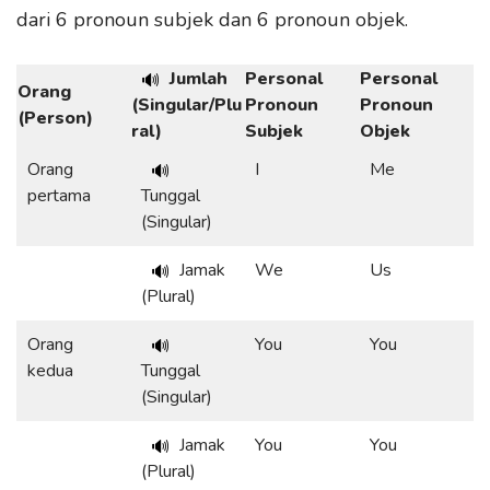
dari 6 pronoun subjek dan 6 pronoun objek.
Jumlah
Personal
Personal
🔊
Orang
(Singular/Plu
Pronoun
Pronoun
(Person)
ral)
Subjek
Objek
Orang
I
Me
🔊
pertama
Tunggal
(Singular)
Jamak
We
Us
🔊
(Plural)
Orang
You
You
🔊
kedua
Tunggal
(Singular)
Jamak
You
You
🔊
(Plural)