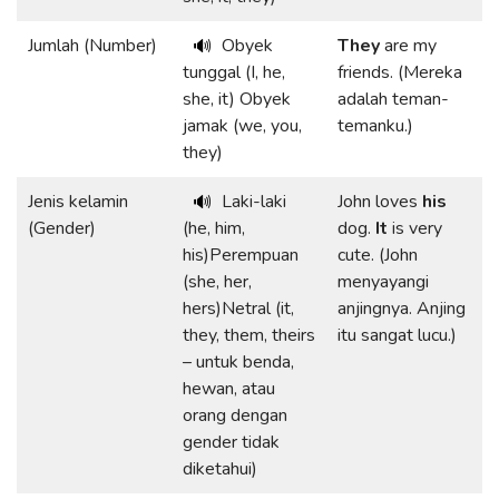
Jumlah (Number)
Obyek
They
are my
🔊
tunggal (I, he,
friends. (Mereka
she, it) Obyek
adalah teman-
jamak (we, you,
temanku.)
they)
Jenis kelamin
Laki-laki
John loves
his
🔊
(Gender)
(he, him,
dog.
It
is very
his)Perempuan
cute. (John
(she, her,
menyayangi
hers)Netral (it,
anjingnya. Anjing
they, them, theirs
itu sangat lucu.)
– untuk benda,
hewan, atau
orang dengan
gender tidak
diketahui)