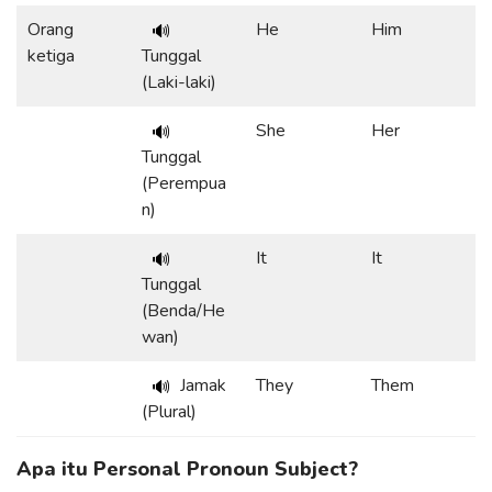
Orang
He
Him
🔊
ketiga
Tunggal
(Laki-laki)
She
Her
🔊
Tunggal
(Perempua
n)
It
It
🔊
Tunggal
(Benda/He
wan)
Jamak
They
Them
🔊
(Plural)
Apa itu Personal Pronoun Subject?