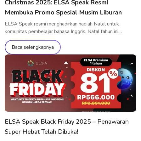
Christmas 2025: ELSA Speak Resmi
Membuka Promo Spesial Musim Liburan
ELSA Speak resmi menghadirkan hadiah Natal untuk
komunitas pembelajar bahasa Inggris. Natal tahun ini
menjadi momen yang tepat untuk berinvestasi secara serius
dalam meningkatkan kemampuan pelafalan dan komunikasi
Baca selengkapnya
bahasa Inggris dengan biaya yang optimal—kesempatan
yang jarang hadir sepanjang tahun. Program ini berlaku untuk
paket belajar ELSA Pro dan ELSA Premium, membantu
Anda meningkatkan kemampuan berbicara […]
ELSA Speak Black Friday 2025 – Penawaran
Super Hebat Telah Dibuka!