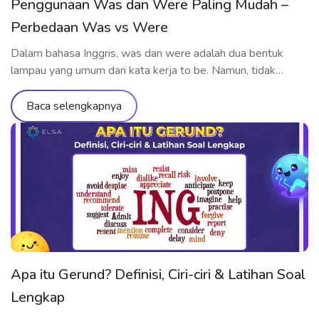
Penggunaan Was dan Were Paling Mudah –
Perbedaan Was vs Were
Dalam bahasa Inggris, was dan were adalah dua bentuk
lampau yang umum dari kata kerja to be. Namun, tidak
sedikit pelajar yang masih bingung kapan dan bagaimana
cara menggunakannya dengan benar. Jadi, bagaimana
Baca selengkapnya
penggunaan was dan were yang tepat? Kapan was were
untuk siapa? Kapan harus menggunakan wasn’t, weren’t,
atau bahkan was/were did? Artikel ini […]
Apa itu Gerund? Definisi, Ciri-ciri & Latihan Soal
Lengkap