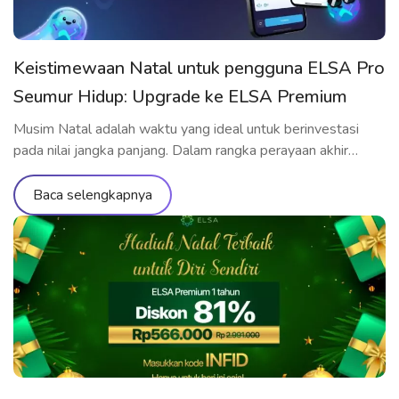
Keistimewaan Natal untuk pengguna ELSA Pro
Seumur Hidup: Upgrade ke ELSA Premium
Seumur Hidup hanya Rp711.000
Musim Natal adalah waktu yang ideal untuk berinvestasi
pada nilai jangka panjang. Dalam rangka perayaan akhir
tahun, ELSA Speak menghadirkan penawaran upgrade
spesial yang hanya dành riêng cho pengguna yang telah
Baca selengkapnya
memiliki ELSA Pro Seumur Hidup: upgrade ke ELSA
Premium Seumur Hidup dengan harga ưu đãi yang belum
pernah ada sebelumnya. Penawaran eksklusif khusus untuk
[…]