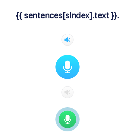
{{ sentences[sIndex].text }}.