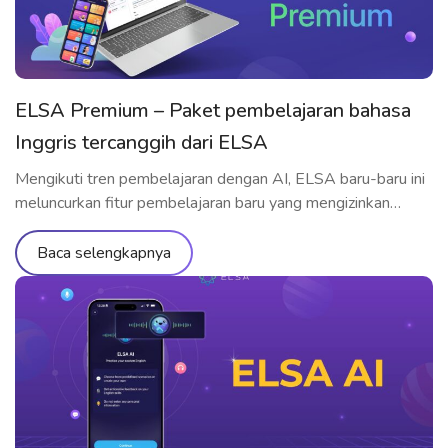
ELSA Premium – Paket pembelajaran bahasa
Inggris tercanggih dari ELSA
Mengikuti tren pembelajaran dengan AI, ELSA baru-baru ini
meluncurkan fitur pembelajaran baru yang mengizinkan
pembelajar berlatih berbicara langsung dengan AI – ELSA
Premium. Mari memahami fitur-fiturnya secara terlinci
Baca selengkapnya
melalui artikel di bawah ini! Apa itu ELSA Premium? Resmi
diluncurkan pada September 2023, ELSA Premium
merupakan paket pembelajaran bahasa Inggris tercanggih
dari ELSA hingga saat ini. […]