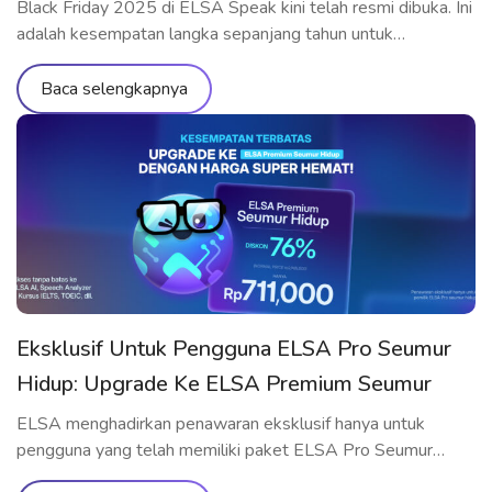
Black Friday 2025 di ELSA Speak kini telah resmi dibuka. Ini
adalah kesempatan langka sepanjang tahun untuk
memperoleh paket belajar ELSA Premium dan ELSA Pro
dengan harga diskon yang belum pernah ada sebelumnya.
Baca selengkapnya
Jangan lewatkan kesempatan untuk menikmati seluruh fitur
premium, melatih pengucapan, dan berkomunikasi dalam
bahasa Inggris dengan standar internasional bersama ELSA.
Paket Belajar […]
Eksklusif Untuk Pengguna ELSA Pro Seumur
Hidup: Upgrade Ke ELSA Premium Seumur
Hidup Dengan Harga Spesial
ELSA menghadirkan penawaran eksklusif hanya untuk
pengguna yang telah memiliki paket ELSA Pro Seumur
Hidup – kesempatan emas untuk upgrade ke ELSA