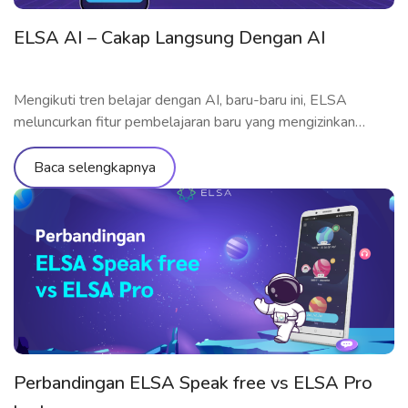
ELSA AI – Cakap Langsung Dengan AI
Mengikuti tren belajar dengan AI, baru-baru ini, ELSA
meluncurkan fitur pembelajaran baru yang mengizinkan
pembelajar berlatih berbicara langsung dengan AI. Yuk
memahami fitur-fiturnya secara terlinci melalui artikel di
Baca selengkapnya
bawah ini! Apa itu ELSA AI? Diluncurkan pada September
2023, ELSA AI merupakan fitur terbaru dari aplikasi ELSA
Speak, yang mengizinkan pengguna berlatih komunikasi
dengan AI dalam […]
Perbandingan ELSA Speak free vs ELSA Pro