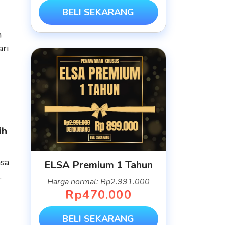
BELI SEKARANG
n
ri
ih
asa
ELSA Premium 1 Tahun
.
Harga normal: Rp2.991.000
Rp470.000
BELI SEKARANG