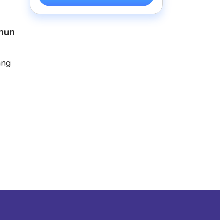
hun
ang