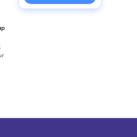
up
k
ur