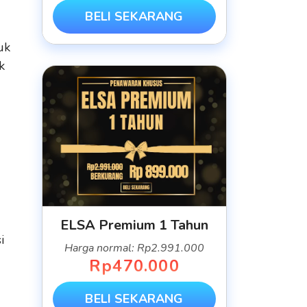
BELI SEKARANG
uk
k
ELSA Premium 1 Tahun
i
Harga normal: Rp2.991.000
Rp470.000
BELI SEKARANG