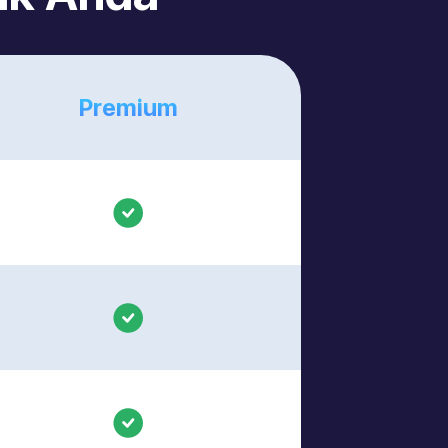
Premium