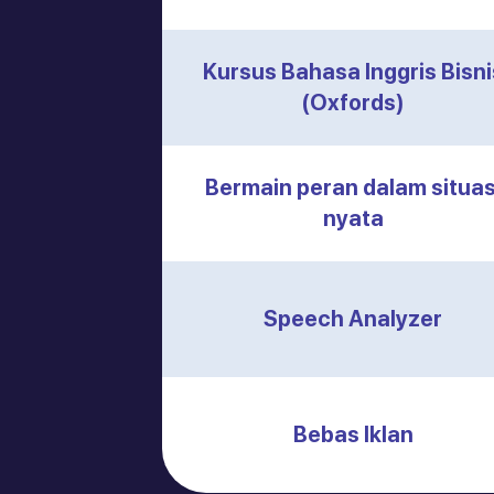
Kursus Bahasa Inggris Bisni
(Oxfords)
Bermain peran dalam situas
nyata
Speech Analyzer
Bebas Iklan