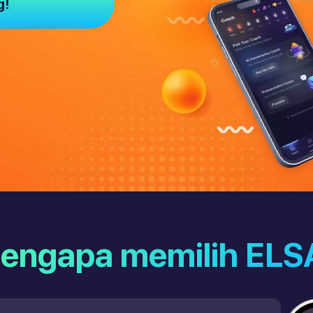
g!
engapa memilih ELS