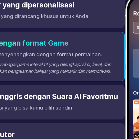
 yang dipersonalisasi
 yang dirancang khusus untuk Anda.
dengan format Game
h menyenangkan dengan format permainan.
sebagai game interaktif yang dilengkapi skor, level, dan
kan pengalaman belajar yang menarik dan memotivasi.
Inggris dengan Suara AI Favoritmu
i yang bisa kamu pilih sendiri
n suara pria atau wanita sesuai preferensimu.
tutor