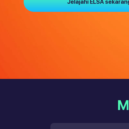
Jelajahi ELSA sekaran
M