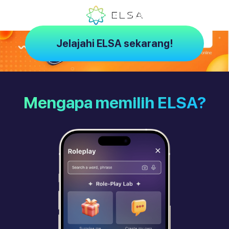
ELSA – Pelatih AI yang dirancang khusus untuk Anda
Jelajahi ELSA sekarang!
Mengapa memilih ELSA?