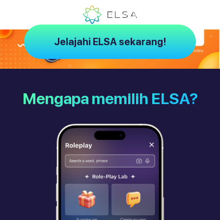
ELSA – Pelatih AI yang dirancang khusus untuk Anda
Jelajahi ELSA sekarang!
Mengapa memilih ELSA?