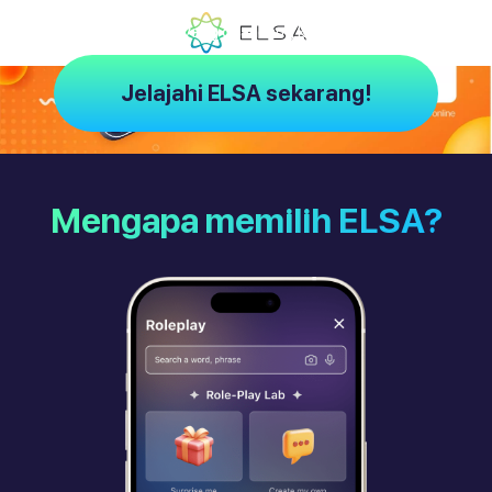
ELSA – Pelatih AI yang dirancang khusus untuk Anda
Jelajahi ELSA sekarang!
Mengapa memilih ELSA?