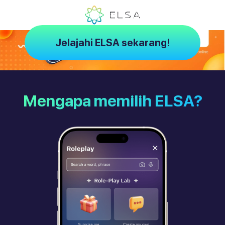
ELSA – Pelatih AI yang dirancang khusus untuk Anda
Jelajahi ELSA sekarang!
Mengapa memilih ELSA?