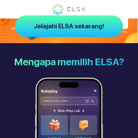
ELSA – Pelatih AI yang dirancang khusus untuk Anda
Jelajahi ELSA sekarang!
Mengapa memilih ELSA?