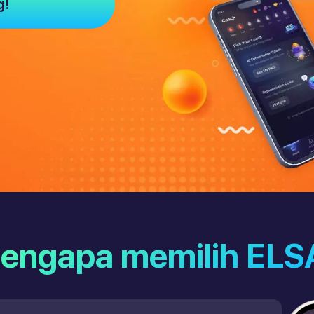
g!
engapa memilih ELS