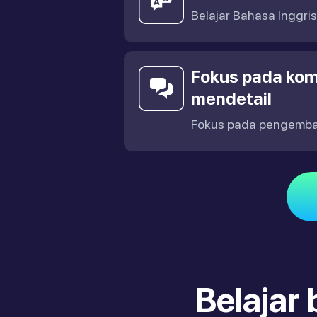
Belajar Bahasa Inggri
ELSA menawarkan mode tutor bilingual yang membantu menjelaskan pelajaran dalam bahasa ibu Anda, memudahkan
Fokus pada kom
mendetail
Fokus pada pengemba
Setiap pelajaran di ELSA dirancang dengan tujuan komunikasi yang spesifik dan jelas, membantu Anda meningkatkan kemampuan berdialog dalam berbagai situasi nyata. Umpan balik mende
Belajar