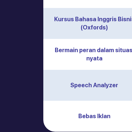
Kursus Bahasa Inggris Bisni
(Oxfords)
Bermain peran dalam situas
nyata
Speech Analyzer
Bebas Iklan