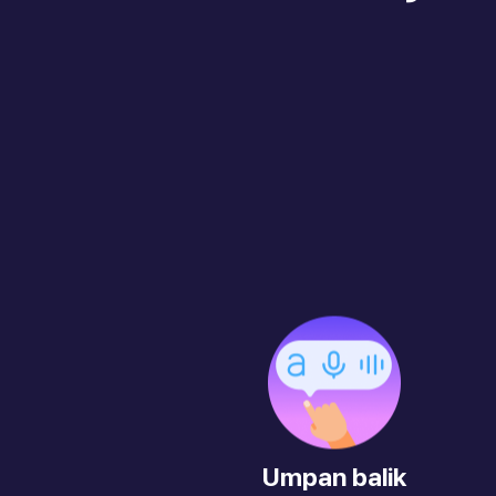
Umpan balik