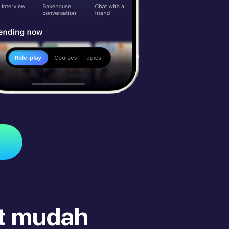
at mudah