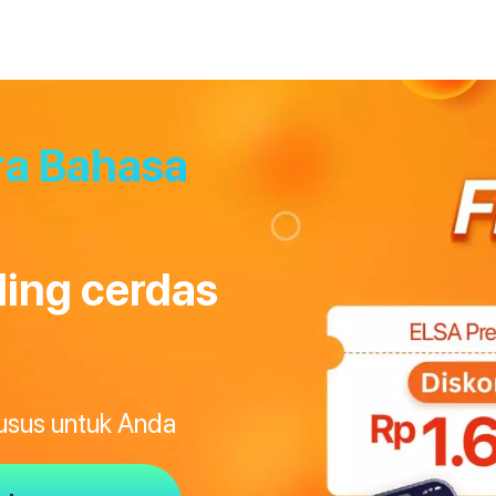
ara Bahasa
ling cerdas
husus untuk Anda