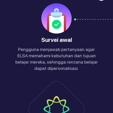
Survei awal
Pengguna menjawab pertanyaan agar
ELSA memahami kebutuhan dan tujuan
belajar mereka, sehingga rencana belajar
dapat dipersonalisasi.