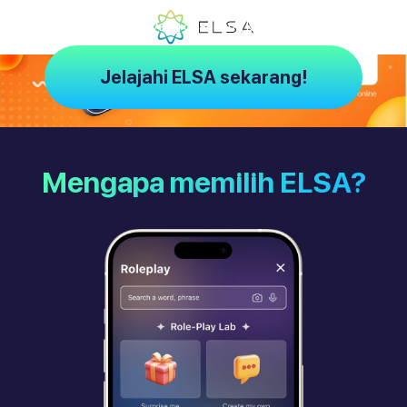
ELSA – Pelatih AI yang dirancang khusus untuk Anda
Jelajahi ELSA sekarang!
Mengapa memilih ELSA?