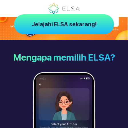
ELSA – Pelatih AI yang dirancang khusus untuk Anda
Jelajahi ELSA sekarang!
Mengapa memilih ELSA?