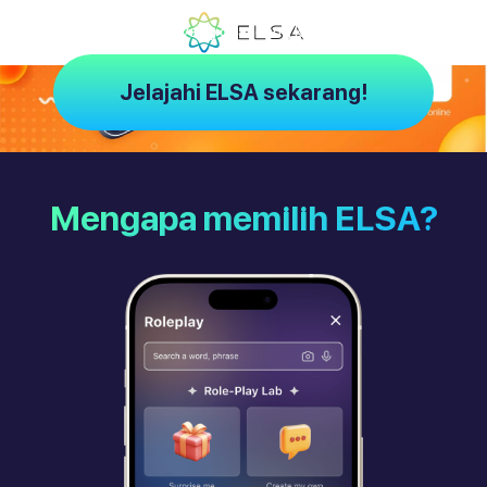
ELSA – Pelatih AI yang dirancang khusus untuk Anda
Jelajahi ELSA sekarang!
Mengapa memilih ELSA?