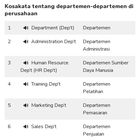
Kosakata tentang departemen-departemen di
perusahaan
1
Department (Dep’t)
Departemen
🔊
2
Administration Dep’t
Departemen
🔊
Administrasi
3
Human Resource
Departemen Sumber
🔊
Dep’t (HR Dep’t)
Daya Manusia
4
Training Dep’t
Departemen
🔊
Pelatihan
5
Marketing Dep’t
Departemen
🔊
Pemasaran
6
Sales Dep’t
Departemen
🔊
Penjualan