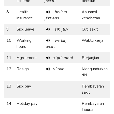
scheme
ˌskiːm
pensiun
8
Health
ˈhelθ ɪn
Asuransi
🔊
insurance
ˌʃɔːr.əns
kesehatan
9
Sick leave
ˈsɪk ˌliːv
Cuti sakit
🔊
10
Working
ˈwɜrkɪŋ
Waktu kerja
🔊
hours
ˈaʊərz
11
Agreement
əˈɡriː.mənt
Perjanjian
🔊
12
Resign
rɪˈzaɪn
Mengundurkan
🔊
diri
13
Sick pay
Pembayaran
sakit
14
Holiday pay
Pembayaran
Liburan