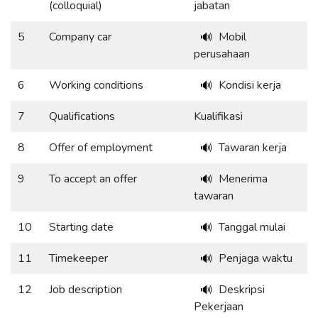
(colloquial)
jabatan
5
Company car
Mobil
🔊
perusahaan
6
Working conditions
Kondisi kerja
🔊
7
Qualifications
Kualifikasi
8
Offer of employment
Tawaran kerja
🔊
9
To accept an offer
Menerima
🔊
tawaran
10
Starting date
Tanggal mulai
🔊
11
Timekeeper
Penjaga waktu
🔊
12
Job description
Deskripsi
🔊
Pekerjaan