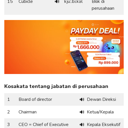
15
Cubicle
ˈkjuː.bɪ.kəl
Bilik di
🔊
perusahaan
Kosakata tentang jabatan di perusahaan
1
Board of director
Dewan Direksi
🔊
2
Chairman
Ketua/Kepala
🔊
3
CEO = Chief of Executive
Kepala Eksekutif
🔊