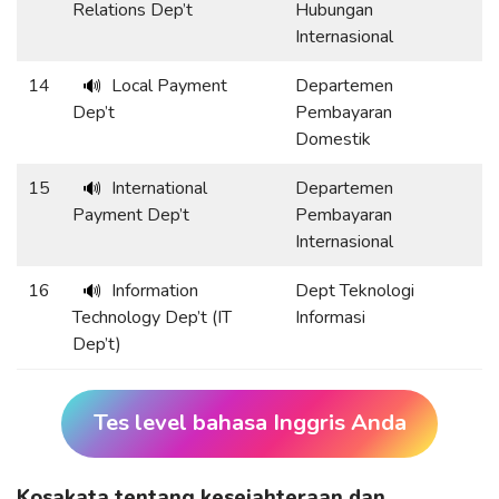
Relations Dep’t
Hubungan
Internasional
14
Local Payment
Departemen
🔊
Dep’t
Pembayaran
Domestik
15
International
Departemen
🔊
Payment Dep’t
Pembayaran
Internasional
16
Information
Dept Teknologi
🔊
Technology Dep’t (IT
Informasi
Dep’t)
Tes level bahasa Inggris Anda
Kosakata tentang kesejahteraan dan