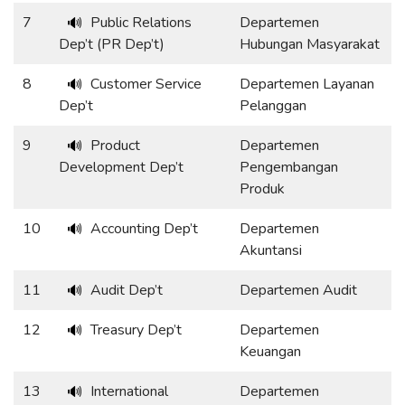
7
Public Relations
Departemen
🔊
Dep’t (PR Dep’t)
Hubungan Masyarakat
8
Customer Service
Departemen Layanan
🔊
Dep’t
Pelanggan
9
Product
Departemen
🔊
Development Dep’t
Pengembangan
Produk
10
Accounting Dep’t
Departemen
🔊
Akuntansi
11
Audit Dep’t
Departemen Audit
🔊
12
Treasury Dep’t
Departemen
🔊
Keuangan
13
International
Departemen
🔊