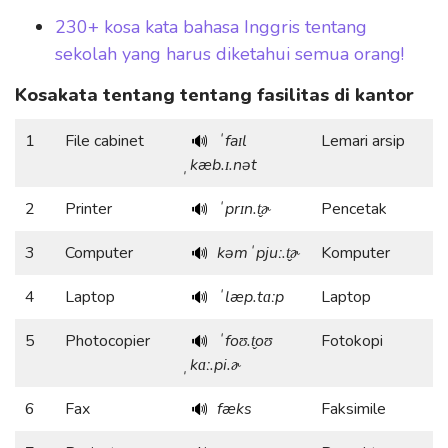
230+ kosa kata bahasa Inggris tentang
sekolah yang harus diketahui semua orang!
Kosakata tentang tentang fasilitas di kantor
1
File cabinet
ˈfaɪl
Lemari arsip
🔊
ˌkæb.ɪ.nət
2
Printer
ˈprɪn.t̬ɚ
Pencetak
🔊
3
Computer
kəmˈpjuː.t̬ɚ
Komputer
🔊
4
Laptop
ˈlæp.tɑːp
Laptop
🔊
5
Photocopier
ˈfoʊ.t̬oʊ
Fotokopi
🔊
ˌkɑː.pi.ɚ
6
Fax
fæks
Faksimile
🔊