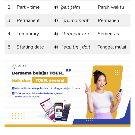
2
Part – time
́pa:t ̧taim
Paruh waktu
🔊
3
Permanent
ˈpɜː.mə.nənt
Permanen
🔊
4
Temporary
ˈtem.pər.ər.i
Sementara
🔊
5
Starting date
ˈstɑː.tɪŋ ˌdeɪt
Tanggal mulai
🔊