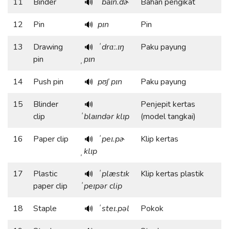
11
Binder
ˈbaɪn.dɚ
Bahan pengikat
🔊
12
Pin
pɪn
Pin
🔊
13
Drawing
ˈdrɑː.ɪŋ
Paku payung
🔊
pin
ˌpɪn
14
Push pin
pʊʃ pɪn
Paku payung
🔊
15
Blinder
Penjepit kertas
🔊
clip
ˈblaɪndər klɪp
(model tangkai)
16
Paper clip
ˈpeɪ.pɚ
Klip kertas
🔊
ˌklɪp
17
Plastic
ˈplæstɪk
Klip kertas plastik
🔊
paper clip
ˈpeɪpər clip
18
Staple
ˈsteɪ.pəl
Pokok
🔊