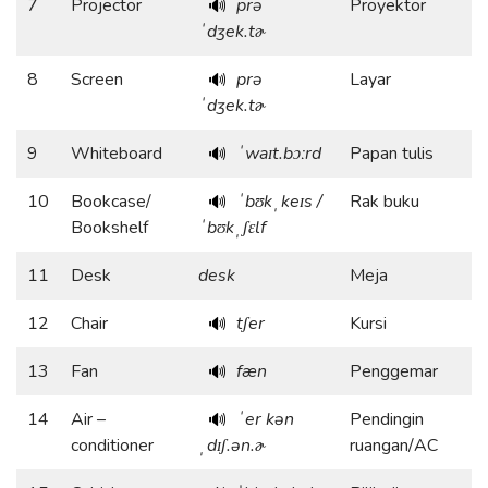
7
Projector
prə
Proyektor
🔊
ˈdʒek.tɚ
8
Screen
prə
Layar
🔊
ˈdʒek.tɚ
9
Whiteboard
ˈwaɪt.bɔːrd
Papan tulis
🔊
10
Bookcase/
ˈbʊkˌkeɪs /
Rak buku
🔊
Bookshelf
ˈbʊkˌʃɛlf
11
Desk
desk
Meja
12
Chair
tʃer
Kursi
🔊
13
Fan
fæn
Penggemar
🔊
14
Air –
ˈer kən
Pendingin
🔊
conditioner
ˌdɪʃ.ən.ɚ
ruangan/AC