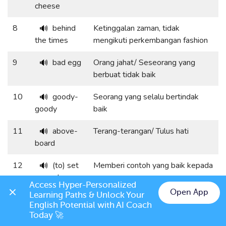
cheese
8
behind
Ketinggalan zaman, tidak
🔊
the times
mengikuti perkembangan fashion
9
bad egg
Orang jahat/ Seseorang yang
🔊
berbuat tidak baik
10
goody-
Seorang yang selalu bertindak
🔊
goody
baik
11
above-
Terang-terangan/ Tulus hati
🔊
board
12
(to) set
Memberi contoh yang baik kepada
🔊
a good
Access Hyper-Personalized 
example
Open App
Learning Paths & Unlock Your 
English Potential with AI Coach 
13
positive
Berpikiran positif tentang
🔊
Today 🚀
outlook on
kehidupan