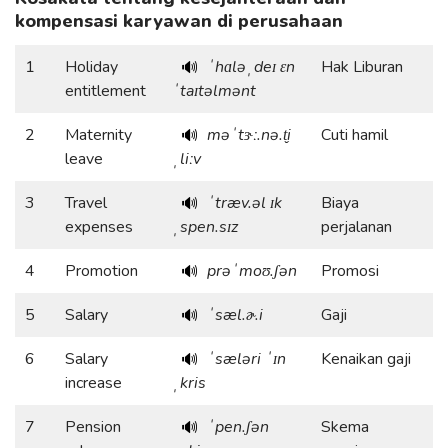
kompensasi karyawan di perusahaan
1
Holiday
ˈhɑləˌdeɪ ɛn
Hak Liburan
🔊
entitlement
ˈtaɪtəlmənt
2
Maternity
məˈtɝː.nə.t̬i
Cuti hamil
🔊
leave
ˌliːv
3
Travel
ˈtræv.əl ɪk
Biaya
🔊
expenses
ˌspen.sɪz
perjalanan
4
Promotion
prəˈmoʊ.ʃən
Promosi
🔊
5
Salary
ˈsæl.ɚ.i
Gaji
🔊
6
Salary
ˈsæləri ˈɪn
Kenaikan gaji
🔊
increase
ˌkris
7
Pension
ˈpen.ʃən
Skema
🔊