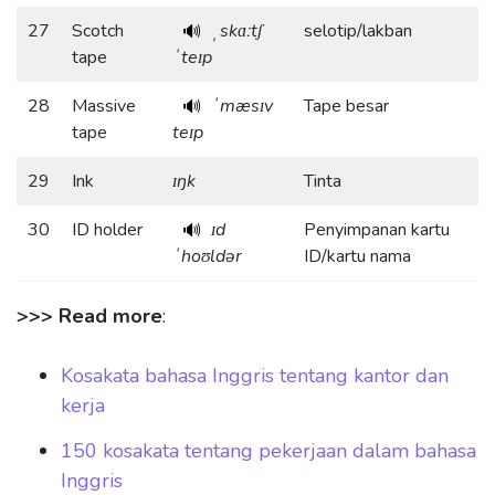
27
Scotch
ˌskɑːtʃ
selotip/lakban
🔊
tape
ˈteɪp
28
Massive
ˈmæsɪv
Tape besar
🔊
tape
teɪp
29
Ink
ɪŋk
Tinta
30
ID holder
ɪd
Penyimpanan kartu
🔊
ˈhoʊldər
ID/kartu nama
>>> Read more
:
Kosakata bahasa Inggris tentang kantor dan
kerja
150 kosakata tentang pekerjaan dalam bahasa
Inggris