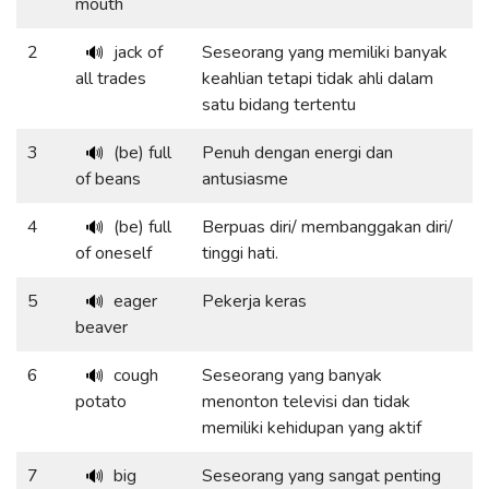
mouth
2
jack of
Seseorang yang memiliki banyak
🔊
all trades
keahlian tetapi tidak ahli dalam
satu bidang tertentu
3
(be) full
Penuh dengan energi dan
🔊
of beans
antusiasme
4
(be) full
Berpuas diri/ membanggakan diri/
🔊
of oneself
tinggi hati.
5
eager
Pekerja keras
🔊
beaver
6
cough
Seseorang yang banyak
🔊
potato
menonton televisi dan tidak
memiliki kehidupan yang aktif
7
big
Seseorang yang sangat penting
🔊