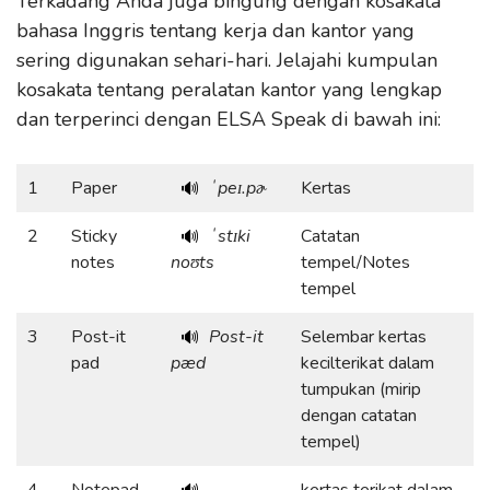
Terkadang Anda juga bingung dengan kosakata
bahasa Inggris tentang kerja dan kantor yang
sering digunakan sehari-hari. Jelajahi kumpulan
kosakata tentang peralatan kantor yang lengkap
dan terperinci dengan ELSA Speak di bawah ini:
1
Paper
ˈpeɪ.pɚ
Kertas
🔊
2
Sticky
ˈstɪki
Catatan
🔊
notes
noʊts
tempel/Notes
tempel
3
Post-it
Post-it
Selembar kertas
🔊
pad
pæd
kecilterikat dalam
tumpukan (mirip
dengan catatan
tempel)