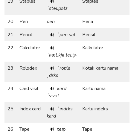
19
Staples
Staples
🔊
ˈsteɪ.pəlz
20
Pen
pen
Pena
21
Pencil
ˈpen.səl
Pensil
🔊
22
Calculator
Kalkulator
🔊
ˈkæl.kjə.leɪ.t̬ɚ
23
Rolodex
ˈroʊlə
Kotak kartu nama
🔊
ˌdɛks
24
Card visit
kɑrd
Kartu nama
🔊
ˈvɪzət
25
Index card
ˈɪndɛks
Kartu indeks
🔊
kɑrd
26
Tape
teɪp
Tape
🔊