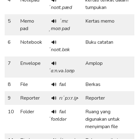
4
Notepad
kertas terikat dalam
🔊
ˈnoʊt.pæd
tumpukan
5
Memo
ˈmɛ
Kertas memo
🔊
pad
ˌmoʊ pad
6
Notebook
Buku catatan
🔊
ˈnoʊt.bʊk
7
Envelope
Amplop
🔊
ˈɑːn.və.loʊp
8
File
faɪl
Berkas
🔊
9
Reporter
rɪˈpɔːr.t̬ɚ
Reporter
🔊
10
Folder
faɪl
Ruang yang
🔊
ˈfoʊldər
digunakan untuk
menyimpan file